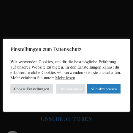
S
e
a
r
Einstellungen zum Datenschutz
c
h
Wir verwenden Cookies, um dir die bestmögliche Erfahrung
f
auf unserer Website zu bieten. In den Einstellungen kannst du
o
erfahren, welche Cookies wir verwenden oder sie ausschalten.
Impressum
Mehr erfahren Sie unter:
Mehr lesen
r
:
Cookie Einstellungen
Alle ablehnen
Alle akzeptieren
Datenschutz
UNSERE AUTOREN