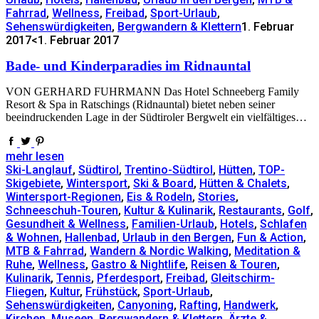
Fahrrad
,
Wellness
,
Freibad
,
Sport-Urlaub
,
Sehenswürdigkeiten
,
Bergwandern & Klettern
1. Februar
2017
<1. Februar 2017
Bade- und Kinderparadies im Ridnauntal
VON GERHARD FUHRMANN Das Hotel Schneeberg Family
Resort & Spa in Ratschings (Ridnauntal) bietet neben seiner
beeindruckenden Lage in der Südtiroler Bergwelt ein vielfältiges…
mehr lesen
Ski-Langlauf
,
Südtirol
,
Trentino-Südtirol
,
Hütten
,
TOP-
Skigebiete
,
Wintersport
,
Ski & Board
,
Hütten & Chalets
,
Wintersport-Regionen
,
Eis & Rodeln
,
Stories
,
Schneeschuh-Touren
,
Kultur & Kulinarik
,
Restaurants
,
Golf
,
Gesundheit & Wellness
,
Familien-Urlaub
,
Hotels
,
Schlafen
& Wohnen
,
Hallenbad
,
Urlaub in den Bergen
,
Fun & Action
,
MTB & Fahrrad
,
Wandern & Nordic Walking
,
Meditation &
Ruhe
,
Wellness
,
Gastro & Nightlife
,
Reisen & Touren
,
Kulinarik
,
Tennis
,
Pferdesport
,
Freibad
,
Gleitschirm-
Fliegen
,
Kultur
,
Frühstück
,
Sport-Urlaub
,
Sehenswürdigkeiten
,
Canyoning
,
Rafting
,
Handwerk
,
Kirchen
,
Museen
,
Bergwandern & Klettern
,
Ärzte &