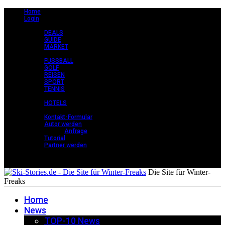
Home
Login
CLASSY +
DEALS
GUIDE
MARKET
STORIES +
FUSSBALL
GOLF
REISEN
SPORT
TENNIS
PERLEN +
HOTELS
KONTAKT
Kontakt-Formular
Autor werden
Anfrage
Tutorial
Partner werden
Die Site für Winter-
Freaks
Home
News
TOP-10 News