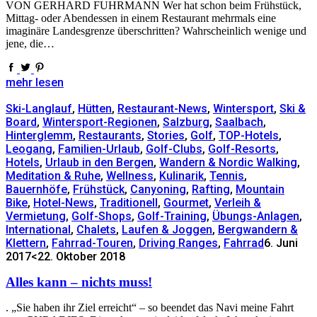
VON GERHARD FUHRMANN Wer hat schon beim Frühstück,
Mittag- oder Abendessen in einem Restaurant mehrmals eine
imaginäre Landesgrenze überschritten? Wahrscheinlich wenige und
jene, die…
mehr lesen
Ski-Langlauf
,
Hütten
,
Restaurant-News
,
Wintersport
,
Ski &
Board
,
Wintersport-Regionen
,
Salzburg
,
Saalbach
,
Hinterglemm
,
Restaurants
,
Stories
,
Golf
,
TOP-Hotels
,
Leogang
,
Familien-Urlaub
,
Golf-Clubs
,
Golf-Resorts
,
Hotels
,
Urlaub in den Bergen
,
Wandern & Nordic Walking
,
Meditation & Ruhe
,
Wellness
,
Kulinarik
,
Tennis
,
Bauernhöfe
,
Frühstück
,
Canyoning
,
Rafting
,
Mountain
Bike
,
Hotel-News
,
Traditionell
,
Gourmet
,
Verleih &
Vermietung
,
Golf-Shops
,
Golf-Training
,
Übungs-Anlagen
,
International
,
Chalets
,
Laufen & Joggen
,
Bergwandern &
Klettern
,
Fahrrad-Touren
,
Driving Ranges
,
Fahrrad
6. Juni
2017
<22. Oktober 2018
Alles kann – nichts muss!
. „Sie haben ihr Ziel erreicht“ – so beendet das Navi meine Fahrt