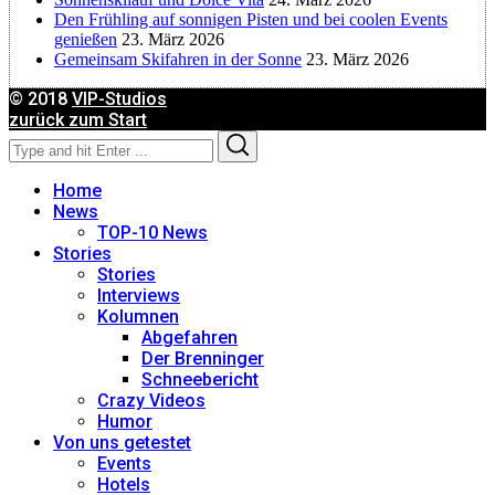
Den Frühling auf sonnigen Pisten und bei coolen Events
Constanze Buss
genießen
23. März 2026
Gemeinsam Skifahren in der Sonne
23. März 2026
Dagmar Gehm
© 2018
VIP-Studios
zurück zum Start
Search
Search
Derk Hoberg
for:
Home
Dominique Schroller
News
TOP-10 News
Stories
Eliane Droemer
Stories
Interviews
Kolumnen
Elsa Honecker
Abgefahren
Der Brenninger
Schneebericht
Fred Fettner
Crazy Videos
Humor
Georg Weindl
Von uns getestet
Events
Hotels
Gerhard Fuhrmann