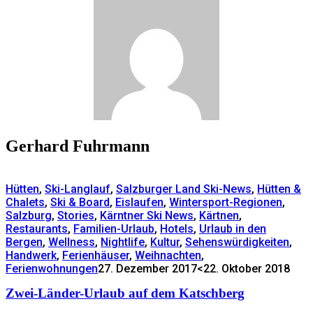
Gerhard Fuhrmann
Hütten
,
Ski-Langlauf
,
Salzburger Land Ski-News
,
Hütten &
Chalets
,
Ski & Board
,
Eislaufen
,
Wintersport-Regionen
,
Salzburg
,
Stories
,
Kärntner Ski News
,
Kärtnen
,
Restaurants
,
Familien-Urlaub
,
Hotels
,
Urlaub in den
Bergen
,
Wellness
,
Nightlife
,
Kultur
,
Sehenswürdigkeiten
,
Handwerk
,
Ferienhäuser
,
Weihnachten
,
Ferienwohnungen
27. Dezember 2017
<22. Oktober 2018
Zwei-Länder-Urlaub auf dem Katschberg