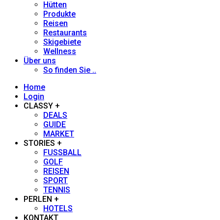
Hütten
Produkte
Reisen
Heidi Siefert
Restaurants
Skigebiete
Wellness
Heiner Sieger
Über uns
So finden Sie ..
Henno Heintz
Home
Login
Hans-Herbert Holzamer
CLASSY +
DEALS
GUIDE
Johanna Stöckl
MARKET
STORIES +
FUSSBALL
Jürgen Löhle
GOLF
REISEN
Jupp Suttner
SPORT
TENNIS
PERLEN +
Kathrin Thoma-Bregar
HOTELS
KONTAKT