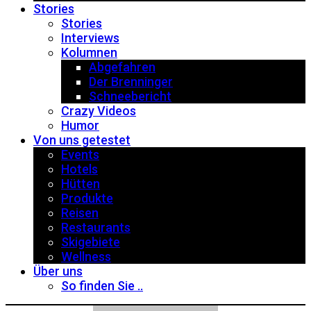
Stories
Stories
Interviews
Kolumnen
Abgefahren
Der Brenninger
Schneebericht
Crazy Videos
Humor
Von uns getestet
Events
Hotels
Hütten
Produkte
Reisen
Restaurants
Skigebiete
Wellness
Über uns
So finden Sie ..