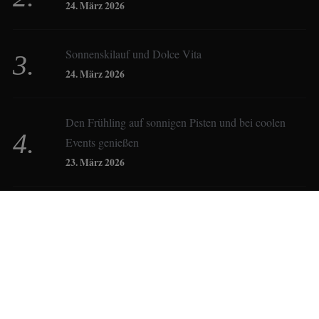
24. März 2026
Constanze Buss
Sonnenskilauf und Dolce Vita
24. März 2026
Dagmar Gehm
Den Frühling auf sonnigen Pisten und bei coolen
Events genießen
Derk Hoberg
23. März 2026
Dominique Schroller
Gemeinsam Skifahren in der Sonne
23. März 2026
Eliane Droemer
© 2018
VIP-STUDIOS
Elsa Honecker