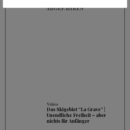
ABGEFAHREN
Skills & Training
SKIFAHREN IM TIEFSCHNEE (POWDER) |
3 HÄUFIGE FEHLER UND WIE MAN SIE
KORRIGIERT
Videos
Das Skigebiet “La Grave” |
Unendliche Freiheit – aber
nichts für Anfänger