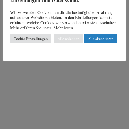
Einstellungen zum Datenschutz
ABGEFAHREN in Serfaus-Fiss-
Ladis: Fürstliche Schwünge bei
Wir verwenden Cookies, um dir die bestmögliche Erfahrung
Kaiserwetter am Dreikönigstag
auf unserer Website zu bieten. In den Einstellungen kannst du
erfahren, welche Cookies wir verwenden oder sie ausschalten.
Mehr erfahren Sie unter:
Mehr lesen
Cookie Einstellungen
Alle ablehnen
Alle akzeptieren