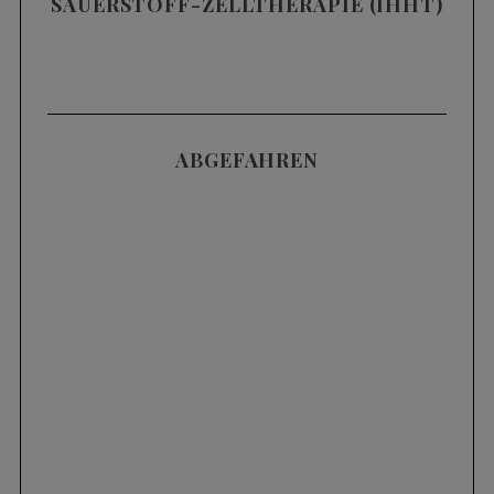
SAUERSTOFF-ZELLTHERAPIE (IHHT)
ABGEFAHREN
Videos
SKIFAHREN IM TIEFSCHNEE (POWDER) |
3 HÄUFIGE FEHLER UND WIE MAN SIE
KORRIGIERT