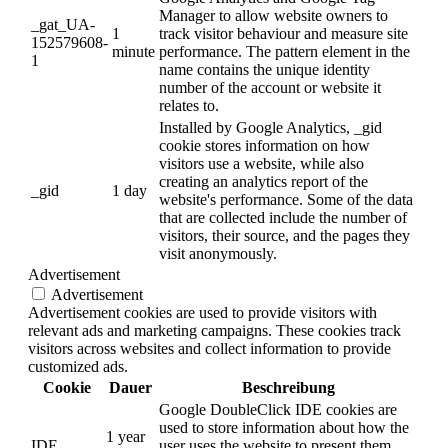
Manager to allow website owners to
_gat_UA-
1
track visitor behaviour and measure site
152579608-
minute
performance. The pattern element in the
1
name contains the unique identity
number of the account or website it
relates to.
Installed by Google Analytics, _gid
cookie stores information on how
visitors use a website, while also
creating an analytics report of the
_gid
1 day
website's performance. Some of the data
that are collected include the number of
visitors, their source, and the pages they
visit anonymously.
Advertisement
Advertisement
Advertisement cookies are used to provide visitors with
relevant ads and marketing campaigns. These cookies track
visitors across websites and collect information to provide
customized ads.
Cookie
Dauer
Beschreibung
Google DoubleClick IDE cookies are
used to store information about how the
1 year
IDE
user uses the website to present them