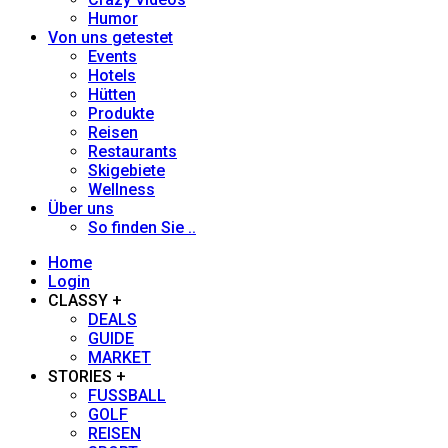
Humor
Georg Weindl
Von uns getestet
Events
Hotels
Gerhard Fuhrmann
Hütten
Produkte
Reisen
Heidi Siefert
Restaurants
Skigebiete
Wellness
Heiner Sieger
Über uns
So finden Sie ..
Henno Heintz
Home
Login
Hans-Herbert Holzamer
CLASSY +
DEALS
GUIDE
Johanna Stöckl
MARKET
STORIES +
FUSSBALL
Jürgen Löhle
GOLF
REISEN