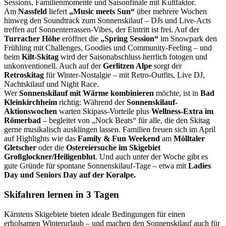
Sessions, Familienmomente und Saisonfinale mit Kultfaktor.
Am
Nassfeld
liefert
„Music meets Sun“
über mehrere Wochen
hinweg den Soundtrack zum Sonnenskilauf – DJs und Live-Acts
treffen auf Sonnenterrassen-Vibes, der Eintritt ist frei. Auf der
Turracher Höhe
eröffnet die
„Spring Session“
im Snowpark den
Frühling mit Challenges, Goodies und Community-Feeling – und
beim
Kilt-Skitag
wird der Saisonabschluss herrlich fotogen und
unkonventionell. Auch auf der
Gerlitzen Alpe
sorgt der
Retroskitag
für Winter-Nostalgie – mit Retro-Outfits, Live DJ,
Nachtskilauf und Night Race.
Wer
Sonnenskilauf mit Wärme kombinieren
möchte, ist in
Bad
Kleinkirchheim
richtig: Während der
Sonnenskilauf-
Aktionswochen
warten Skipass-Vorteile plus
Wellness-Extra im
Römerbad
– begleitet von „Nock Beats“ für alle, die den Skitag
gerne musikalisch ausklingen lassen. Familien freuen sich im April
auf Highlights wie das
Family & Fun Weekend
am
Mölltaler
Gletscher
oder die
Ostereiersuche im Skigebiet
Großglockner/Heiligenblut
. Und auch unter der Woche gibt es
gute Gründe für spontane Sonnenskilauf-Tage – etwa mit
Ladies
Day und Seniors Day auf der Koralpe.
Skifahren lernen in 3 Tagen
Kärntens Skigebiete bieten ideale Bedingungen für einen
erholsamen Winterurlaub – und machen den Sonnenskilauf auch für