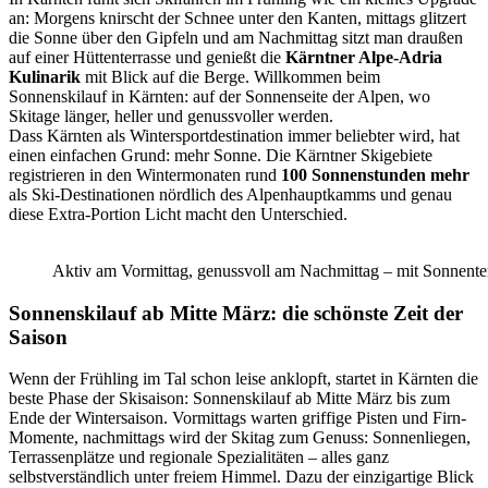
an: Morgens knirscht der Schnee unter den Kanten, mittags glitzert
die Sonne über den Gipfeln und am Nachmittag sitzt man draußen
auf einer Hüttenterrasse und genießt die
Kärntner Alpe-Adria
Kulinarik
mit Blick auf die Berge. Willkommen beim
Sonnenskilauf in Kärnten: auf der Sonnenseite der Alpen, wo
Skitage länger, heller und genussvoller werden.
Dass Kärnten als Wintersportdestination immer beliebter wird, hat
einen einfachen Grund: mehr Sonne. Die Kärntner Skigebiete
registrieren in den Wintermonaten rund
100 Sonnenstunden mehr
als Ski-Destinationen nördlich des Alpenhauptkamms und genau
diese Extra-Portion Licht macht den Unterschied.
Aktiv am Vormittag, genussvoll am Nachmittag – mit Sonnente
Sonnenskilauf ab Mitte März: die schönste Zeit der
Saison
Wenn der Frühling im Tal schon leise anklopft, startet in Kärnten die
beste Phase der Skisaison: Sonnenskilauf ab Mitte März bis zum
Ende der Wintersaison. Vormittags warten griffige Pisten und Firn-
Momente, nachmittags wird der Skitag zum Genuss: Sonnenliegen,
Terrassenplätze und regionale Spezialitäten – alles ganz
selbstverständlich unter freiem Himmel. Dazu der einzigartige Blick