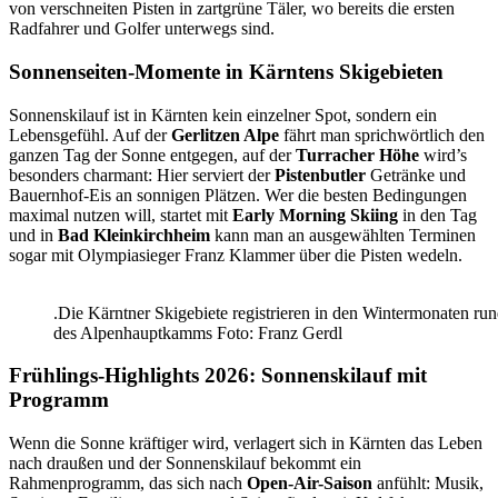
von verschneiten Pisten in zartgrüne Täler, wo bereits die ersten
Radfahrer und Golfer unterwegs sind.
Sonnenseiten-Momente in Kärntens Skigebieten
Sonnenskilauf ist in Kärnten kein einzelner Spot, sondern ein
Lebensgefühl. Auf der
Gerlitzen Alpe
fährt man sprichwörtlich den
ganzen Tag der Sonne entgegen, auf der
Turracher Höhe
wird’s
besonders charmant: Hier serviert der
Pistenbutler
Getränke und
Bauernhof-Eis an sonnigen Plätzen. Wer die besten Bedingungen
maximal nutzen will, startet mit
Early Morning Skiing
in den Tag
und in
Bad Kleinkirchheim
kann man an ausgewählten Terminen
sogar mit Olympiasieger Franz Klammer über die Pisten wedeln.
.Die Kärntner Skigebiete registrieren in den Wintermonaten ru
des Alpenhauptkamms Foto: Franz Gerdl
Frühlings-Highlights 2026: Sonnenskilauf mit
Programm
Wenn die Sonne kräftiger wird, verlagert sich in Kärnten das Leben
nach draußen und der Sonnenskilauf bekommt ein
Rahmenprogramm, das sich nach
Open-Air-Saison
anfühlt: Musik,