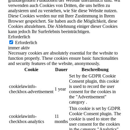
grundlegenden Funktionen der Website unerlässlich sind. Wir
verwenden auch Cookies von Dritten, die uns helfen zu
Ralf Exel
analysieren und zu verstehen, wie Sie diese Website nutzen.
Diese Cookies werden nur mit Ihrer Zustimmung in Ihrem
Browser gespeichert. Sie haben auch die Möglichkeit, diese
Reise Redaktion
Cookies abzulehnen. Die Ablehnung einiger dieser Cookies
kann jedoch Ihr Surferlebnis beeinträchtigen.
Sylvia Redlich
Erforderlich
Erforderlich
immer aktiv
trainee2
Necessary cookies are absolutely essential for the website to
function properly. These cookies ensure basic functionalities
and security features of the website, anonymously.
Cookie
Dauer
Beschreibung
Set by the GDPR Cookie
Consent plugin, this cookie
cookielawinfo-
is used to record the user
1 year
checkbox-advertisement
consent for the cookies in
the "Advertisement"
category .
This cookie is set by GDPR
Cookie Consent plugin. The
cookielawinfo-
11
cookie is used to store the
checkbox-analytics
months
user consent for the cookies
in the category "Analytics".