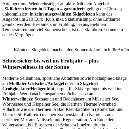
Anfänger und Wiedereinsteiger attraktiv. Mit dem Angebot
„Skifahren lernen in 3 Tagen – garantiert“
gelingt der Einstieg
unkompliziert: In
zehn ausgewählten Skigebieten
kann das
Angebot um 210 Euro (Kurs inkl. Skiausrüstung, ohne Liftkarte)
genutzt werden. Besonders im Frühling, bei angenehmen
Temperaturen und viel Sonnenschein, ist das Skifahren-Lernen ein
echtes Vergnügen.
Kärntens Skigebiete machen den Sonnenskilauf auch für Anfänge
Schneesicher bis weit ins Frühjahr – plus
Winterwellness in der Sonne
Moderne Seilbahnen, sportliche Abfahrten sowie hochalpine Skitage
am
Mölltaler Gletscher/Ankogel
oder im
Skigebiet
Großglockner/Heiligenblut
sorgen für Skivergnügen bis weit ins
Frühjahr. Wer danach entspannen möchte, setzt auf
Winterwellness:
Seesaunen und Badehäuser am Millstätter See,
Wörthersee und Klopeiner See, die Kärnten Therme Warmbad
Villach sowie die Thermen in Bad Kleinkirchheim (Römerbad und
Therme St. Kathrein) machen Sonnenskilauf in Kärnten zum
perfekten Mix aus Aktivsein und Regeneration. Am Ende der
Wintersaison, bei Einsetzen der Schneeschmelze, tritt ein