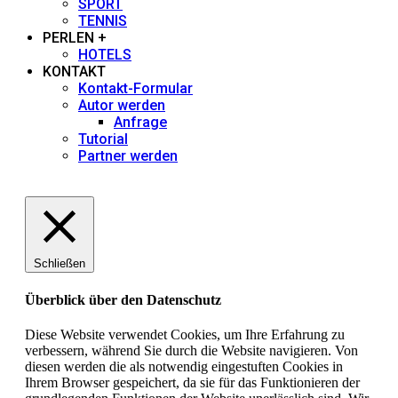
Jupp Suttner
SPORT
TENNIS
PERLEN +
Kathrin Thoma-Bregar
HOTELS
KONTAKT
Kontakt-Formular
Katrin Groth
Autor werden
Anfrage
Tutorial
Lili Reisenbichler
Partner werden
Marion Vorbeck
NEWS Redaktion
Schließen
Nicola Förg
Überblick über den Datenschutz
Philip Duckwitz
Diese Website verwendet Cookies, um Ihre Erfahrung zu
verbessern, während Sie durch die Website navigieren. Von
diesen werden die als notwendig eingestuften Cookies in
Rainer Hamberger
Ihrem Browser gespeichert, da sie für das Funktionieren der