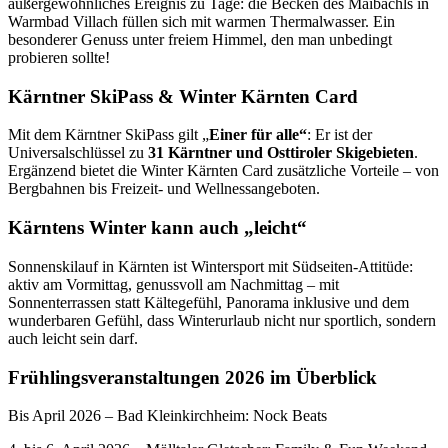
außergewöhnliches Ereignis zu Tage: die Becken des Maibachls in
Warmbad Villach füllen sich mit warmen Thermalwasser. Ein
besonderer Genuss unter freiem Himmel, den man unbedingt
probieren sollte!
Kärntner SkiPass & Winter Kärnten Card
Mit dem Kärntner SkiPass gilt „
Einer für alle“
: Er ist der
Universalschlüssel zu
31 Kärntner und Osttiroler Skigebieten
.
Ergänzend bietet die Winter Kärnten Card zusätzliche Vorteile – von
Bergbahnen bis Freizeit- und Wellnessangeboten.
Kärntens Winter kann auch „leicht“
Sonnenskilauf in Kärnten ist Wintersport mit Südseiten-Attitüde:
aktiv am Vormittag, genussvoll am Nachmittag – mit
Sonnenterrassen statt Kältegefühl, Panorama inklusive und dem
wunderbaren Gefühl, dass Winterurlaub nicht nur sportlich, sondern
auch leicht sein darf.
Frühlingsveranstaltungen 2026 im Überblick
Bis April 2026 – Bad Kleinkirchheim: Nock Beats