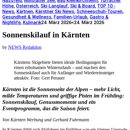
Nassfeld
,
Millstätter See
,
Bad Kleinkirchheim
,
Turracher
Höhe
,
Österreich
,
Ski-Langlauf
,
Ski & Board
,
TOP 10 -
News
,
Kärtnen
,
Kärntner Ski News
,
Schneeschuh-Touren
,
Gesundheit & Wellness
,
Familien-Urlaub
,
Gastro &
Nightlife
,
Kulinarik
24. März 2026
<24. März 2026
Sonnenskilauf in Kärnten
by
NEWS Redaktion
Kärntens Skigebiete bieten ideale Bedingungen für
einen erholsamen Winterurlaub – und machen den
Sonnenskilauf auch für Anfänger und Wiedereinsteiger
attraktiv. Foto: Gert Perauer
Kärnten ist die Sonnenseite der Alpen – mehr Licht,
milde Temperaturen und griffige Pisten im Frühling:
Sonnenskilauf, Genussmomente und ein
Eventprogramm, das die Saison feiert.
Von Kärnten Werbung und Gerhard Fuhrmann
In Kärnten fühlt sich Skifahren im Frühling wie ein kleines Upgrade