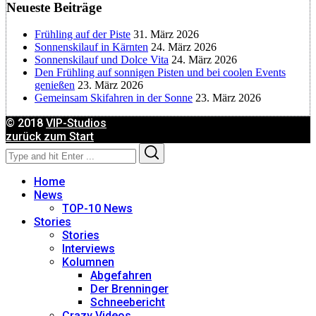
Neueste Beiträge
Birgit Werner
Frühling auf der Piste
31. März 2026
Christoph Schrahe
Sonnenskilauf in Kärnten
24. März 2026
Sonnenskilauf und Dolce Vita
24. März 2026
Den Frühling auf sonnigen Pisten und bei coolen Events
Constanze Buss
genießen
23. März 2026
Gemeinsam Skifahren in der Sonne
23. März 2026
Dagmar Gehm
© 2018
VIP-Studios
zurück zum Start
Search
Search
Derk Hoberg
for:
Home
Dominique Schroller
News
TOP-10 News
Stories
Eliane Droemer
Stories
Interviews
Kolumnen
Elsa Honecker
Abgefahren
Der Brenninger
Schneebericht
Fred Fettner
Crazy Videos