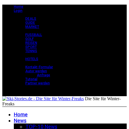
Home
Login
CLASSY +
DEALS
GUIDE
MARKET
STORIES +
FUSSBALL
GOLF
REISEN
SPORT
TENNIS
PERLEN +
HOTELS
KONTAKT
Kontakt-Formular
Autor werden
Anfrage
Tutorial
Partner werden
Die Site für Winter-
Freaks
Home
News
TOP-10 News