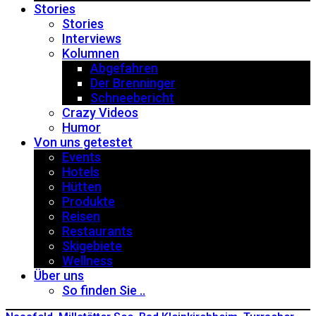
Stories
Stories
Interviews
Kolumnen
Abgefahren
Der Brenninger
Schneebericht
Crazy Videos
Humor
Von uns getestet
Events
Hotels
Hütten
Produkte
Reisen
Restaurants
Skigebiete
Wellness
Über uns
So finden Sie ..