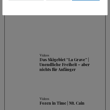
SKIFAHREN IM TIEFSCHNEE (POWDER) |
3 HÄUFIGE FEHLER UND WIE MAN SIE
KORRIGIERT
Videos
Das Skigebiet “La Grave” |
Unendliche Freiheit – aber
nichts für Anfänger
Videos
Fozen in Time | Mt. Cain