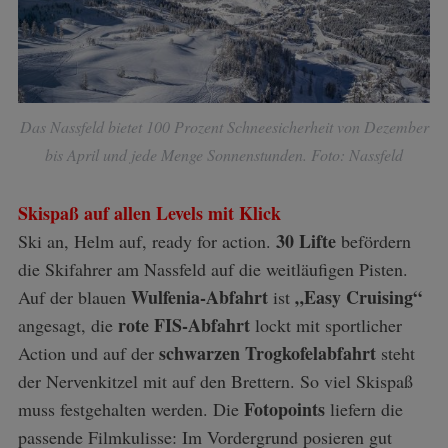
Das Nassfeld bietet 100 Prozent Schneesicherheit von Dezember
bis April und jede Menge Sonnenstunden. Foto: Nassfeld
Skispaß auf allen Levels mit Klick
30 Lifte
Ski an, Helm auf, ready for action.
befördern
die Skifahrer am Nassfeld auf die weitläufigen Pisten.
Wulfenia-Abfahrt
„Easy Cruising“
Auf der blauen
ist
rote FIS-Abfahrt
angesagt, die
lockt mit sportlicher
schwarzen Trogkofelabfahrt
Action und auf der
steht
der Nervenkitzel mit auf den Brettern. So viel Skispaß
Fotopoints
muss festgehalten werden. Die
liefern die
passende Filmkulisse: Im Vordergrund posieren gut