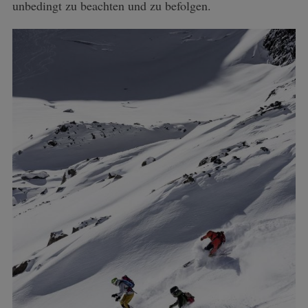
unbedingt zu beachten und zu befolgen.
S
e
a
r
c
h
f
o
r
: