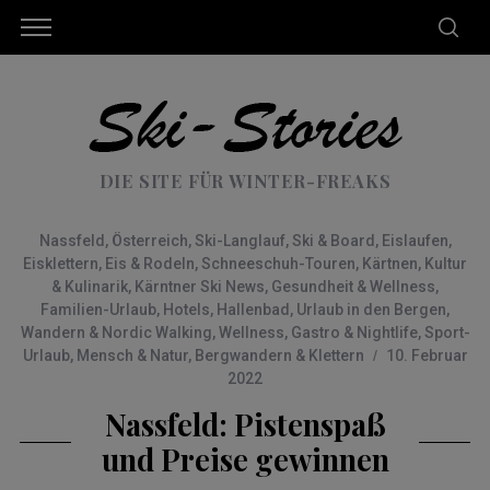
DIE SITE FÜR WINTER-FREAKS
Nassfeld
,
Österreich
,
Ski-Langlauf
,
Ski & Board
,
Eislaufen
,
Eisklettern
,
Eis & Rodeln
,
Schneeschuh-Touren
,
Kärtnen
,
Kultur
& Kulinarik
,
Kärntner Ski News
,
Gesundheit & Wellness
,
Familien-Urlaub
,
Hotels
,
Hallenbad
,
Urlaub in den Bergen
,
Wandern & Nordic Walking
,
Wellness
,
Gastro & Nightlife
,
Sport-
Urlaub
,
Mensch & Natur
,
Bergwandern & Klettern
10. Februar
2022
Nassfeld: Pistenspaß
und Preise gewinnen