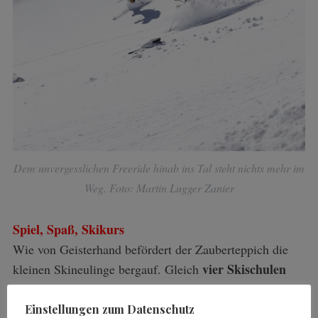
Dem unvergesslichen Freeride hinab ins Tal steht nichts mehr im
Weg. Foto: Martin Lugger Zanier
Spiel, Spaß, Skikurs
Wie von Geisterhand befördert der Zauberteppich die
vier Skischulen
kleinen Skineulinge bergauf. Gleich
bringen am Nassfeld dem Nachwuchs den Umgang mit
den Brettern von der Pike auf bei. Bis sie fit sind für die
Einstellungen zum Datenschutz