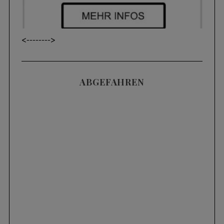
<----
---->
ABGEFAHREN
Videos
SKIFAHREN IM TIEFSCHNEE (POWDER) |
3 HÄUFIGE FEHLER UND WIE MAN SIE
KORRIGIERT