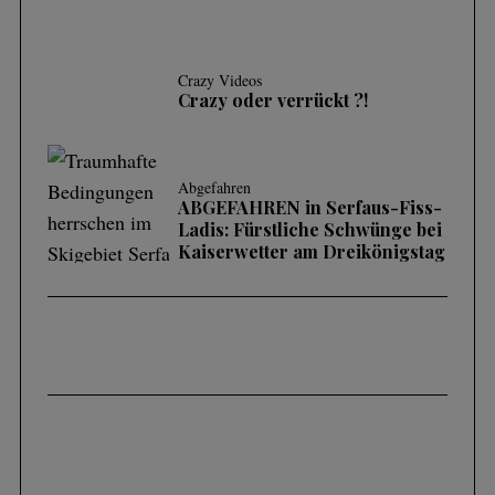
Crazy Videos
Crazy oder verrückt ?!
Abgefahren
ABGEFAHREN in Serfaus-Fiss-
Ladis: Fürstliche Schwünge bei
Kaiserwetter am Dreikönigstag