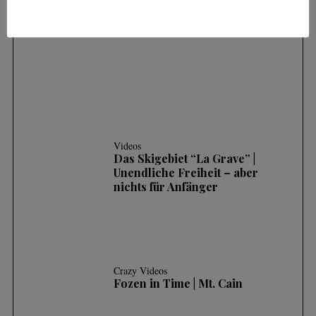
SKIFAHREN IM TIEFSCHNEE (POWDER) |
3 HÄUFIGE FEHLER UND WIE MAN SIE
KORRIGIERT
Videos
Das Skigebiet “La Grave” |
Unendliche Freiheit – aber
nichts für Anfänger
Crazy Videos
Fozen in Time | Mt. Cain