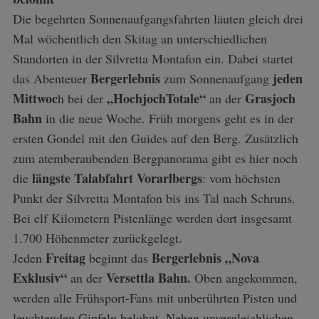
Die begehrten Sonnenaufgangsfahrten läuten gleich drei
Mal wöchentlich den Skitag an unterschiedlichen
Standorten in der Silvretta Montafon ein. Dabei startet
Bergerlebnis
jeden
das Abenteuer
zum Sonnenaufgang
Mittwoc
„HochjochTotale“
Grasjoch
h bei der
an der
Bahn
in die neue Woche. Früh morgens geht es in der
ersten Gondel mit den Guides auf den Berg. Zusätzlich
zum atemberaubenden Bergpanorama gibt es hier noch
längste Talabfahrt Vorarlbergs
die
: vom höchsten
Punkt der Silvretta Montafon bis ins Tal nach Schruns.
Bei elf Kilometern Pistenlänge werden dort insgesamt
1.700 Höhenmeter zurückgelegt.
Freitag
Bergerlebnis „Nova
Jeden
beginnt das
Exklusiv“
Versettla Bahn.
an der
Oben angekommen,
werden alle Frühsport-Fans mit unberührten Pisten und
leuchtenden Gipfeln belohnt. Neben unvergleichlichen