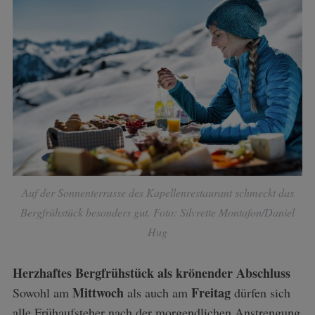
Auf der Sonnenterrasse des Kapellenrestaurant schmeckt das
Bergfrühstück besonders gut. Foto: Silvrette Montafon/Daniel
Hug
Herzhaftes Bergfrühstück als krönender Abschluss
Mittwoch
Freitag
Sowohl am
als auch am
dürfen sich
alle Frühaufsteher nach der morgendlichen Anstrengung