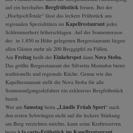
Bergfrühstück
auf ein herzhaftes
freuen. Bei der
„HochjochTotale“ lässt das leckere Frühstück aus
Kapellrestaurant
regionalen Spezialitäten im
jedes
Schlemmerherz höherschlagen. Auf der Sonnenterasse
des in 1.850 m Höhe gelegenen Bergrestaurants liegen
allen Gästen mehr als 200 Berggipfel zu Füßen.
Freitag
Einkehrspot
Nova Stoba.
Am
heißt der
dann
Das größte Bergrestaurant der Silvretta Montafon bietet
traditionelle und regionale Küche. Genau wie das
Kapellrestaurant stellt die Nova Stoba für alle
Sonnenaufgangsskifahrer ein exklusives Bergfrühstück
bereit.
Samstag
„Ländle Früah Sport
Wer am
beim
“ nach
den ersten Schwüngen nicht auf die leckere Stärkung
am Berg verzichten möchte, kann seine Kraftreserven
à la carte-Frühstück im Kapellrestaurant
beim