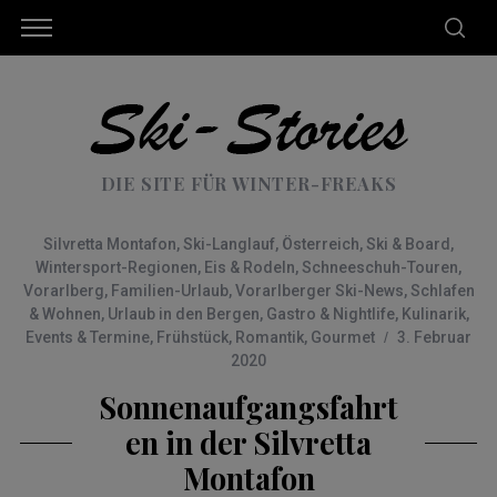
DIE SITE FÜR WINTER-FREAKS
Silvretta Montafon
,
Ski-Langlauf
,
Österreich
,
Ski & Board
,
Wintersport-Regionen
,
Eis & Rodeln
,
Schneeschuh-Touren
,
Vorarlberg
,
Familien-Urlaub
,
Vorarlberger Ski-News
,
Schlafen
& Wohnen
,
Urlaub in den Bergen
,
Gastro & Nightlife
,
Kulinarik
,
Events & Termine
,
Frühstück
,
Romantik
,
Gourmet
3. Februar
2020
Sonnenaufgangsfahrt
en in der Silvretta
Montafon