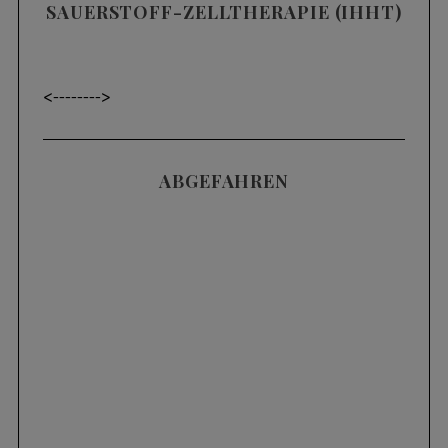
SAUERSTOFF-ZELLTHERAPIE (IHHT)
<----
---->
ABGEFAHREN
Skills & Training
SKIFAHREN IM TIEFSCHNEE (POWDER) |
3 HÄUFIGE FEHLER UND WIE MAN SIE
KORRIGIERT