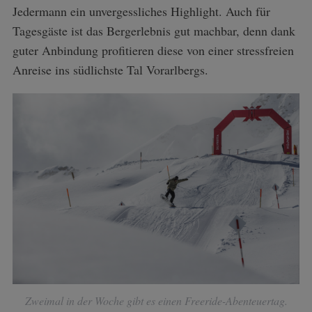
Jedermann ein unvergessliches Highlight. Auch für
Tagesgäste ist das Bergerlebnis gut machbar, denn dank
guter Anbindung profitieren diese von einer stressfreien
Anreise ins südlichste Tal Vorarlbergs.
S
e
a
r
c
h
f
o
r
:
Zweimal in der Woche gibt es einen Freeride-Abenteuertag.