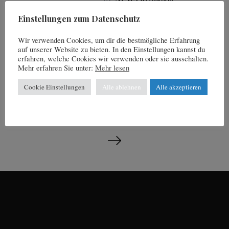
r
:
Einstellungen zum Datenschutz
Wir verwenden Cookies, um dir die bestmögliche Erfahrung
1 Urlaubsort – 2
auf unserer Website zu bieten. In den Einstellungen kannst du
Skigebiete
erfahren, welche Cookies wir verwenden oder sie ausschalten.
Mehr erfahren Sie unter:
Mehr lesen
by
NEWS Redaktion
Cookie Einstellungen
Alle ablehnen
Alle akzeptieren
S
e
i
t
e
n
n