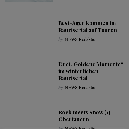
Best-Ager kommen im
Raurisertal auf Touren
by
NEWS Redaktion
Drei „Goldene Momente“
im winterlichen
Raurisertal
S
by
NEWS Redaktion
e
a
r
c
Rock meets Snow (1)
h
Obertauern
f
o
by
NEWS Redaktion