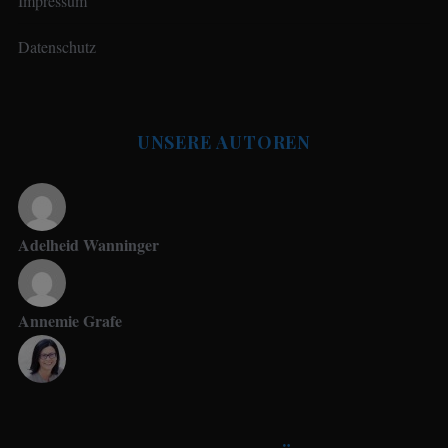
Impressum
i
t
Datenschutz
r
ä
g
UNSERE AUTOREN
e
Adelheid Wanninger
Annemie Grafe
Antje Seeling