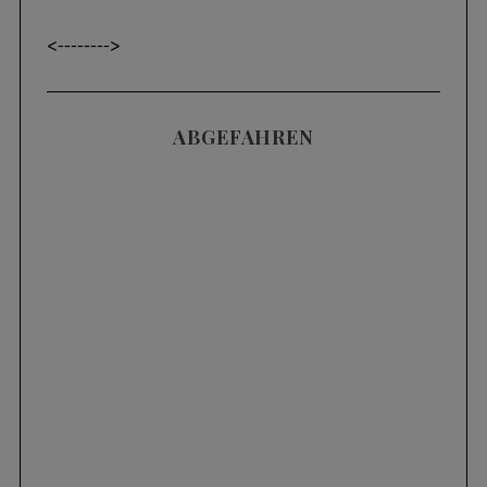
<----
---->
ABGEFAHREN
Videos
SKIFAHREN IM TIEFSCHNEE (POWDER) |
3 HÄUFIGE FEHLER UND WIE MAN SIE
KORRIGIERT