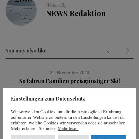
Written By
NEWS Redaktion
You may also like
21. November 2013
So fahren Familien preisgünstiger Ski!
Einstellungen zum Datenschutz
vorheriger Artikel
Wir verwenden Cookies, um dir die bestmögliche Erfahrung
Der perfekte Skitag: Die goldene Spur durchs Pitztal
auf unserer Website zu bieten. In den Einstellungen kannst du
erfahren, welche Cookies wir verwenden oder sie ausschalten.
Mehr erfahren Sie unter:
Mehr lesen
nächster Artikel