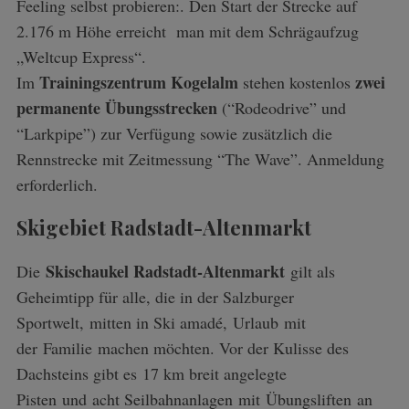
Feeling selbst probieren:. Den Start der Strecke auf
2.176 m Höhe erreicht man mit dem Schrägaufzug
„Weltcup Express“.
Trainingszentrum Kogelalm
zwei
Im
stehen kostenlos
permanente Übungsstrecken
(“Rodeodrive” und
“Larkpipe”) zur Verfügung sowie zusätzlich die
Rennstrecke mit Zeitmessung “The Wave”. Anmeldung
erforderlich.
Skigebiet Radstadt-Altenmarkt
Skischaukel Radstadt-Altenmarkt
Die
gilt als
Geheimtipp für alle, die in der Salzburger
Sportwelt, mitten in Ski amadé, Urlaub mit
der Familie machen möchten. Vor der Kulisse des
Dachsteins gibt es 17 km breit angelegte
Pisten und acht Seilbahnanlagen mit Übungsliften an