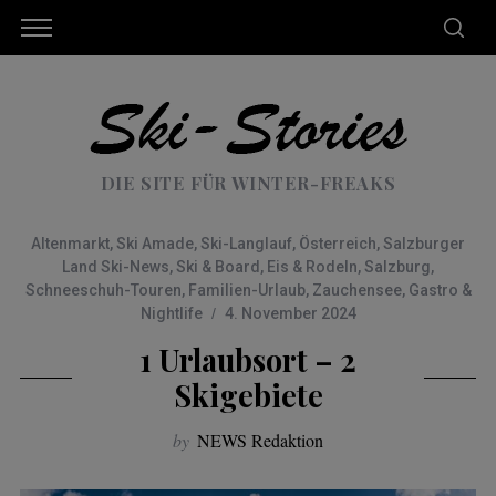
DIE SITE FÜR WINTER-FREAKS
Altenmarkt
,
Ski Amade
,
Ski-Langlauf
,
Österreich
,
Salzburger
Land Ski-News
,
Ski & Board
,
Eis & Rodeln
,
Salzburg
,
Schneeschuh-Touren
,
Familien-Urlaub
,
Zauchensee
,
Gastro &
Nightlife
4. November 2024
1 Urlaubsort – 2
Skigebiete
by
NEWS Redaktion