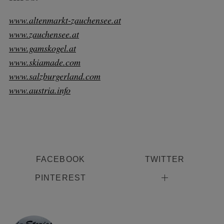
www.altenmarkt-zauchensee.at
www.zauchensee.at
www.gamskogel.at
www.skiamade.com
www.salzburgerland.com
S
www.austria.info
e
a
r
c
h
f
o
FACEBOOK
TWITTER
r
PINTEREST
: