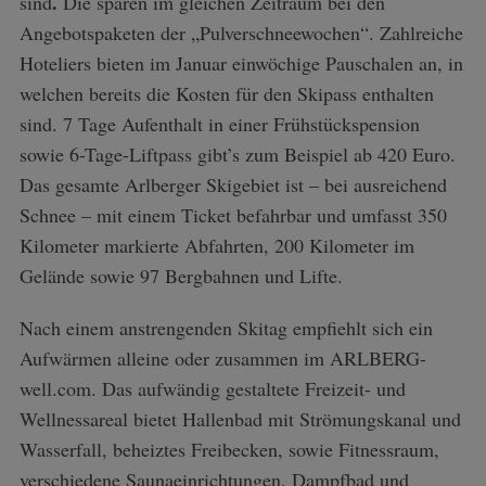
.
sind
Die sparen im gleichen Zeitraum bei den
Angebotspaketen der „Pulverschneewochen“. Zahlreiche
Hoteliers bieten im Januar einwöchige Pauschalen an, in
welchen bereits die Kosten für den Skipass enthalten
sind. 7 Tage Aufenthalt in einer Frühstückspension
sowie 6-Tage-Liftpass gibt’s zum Beispiel ab 420 Euro.
Das gesamte Arlberger Skigebiet ist – bei ausreichend
Schnee – mit einem Ticket befahrbar und umfasst 350
Kilometer markierte Abfahrten, 200 Kilometer im
Gelände sowie 97 Bergbahnen und Lifte.
Nach einem anstrengenden Skitag empfiehlt sich ein
Aufwärmen alleine oder zusammen im ARLBERG-
S
well.com. Das aufwändig gestaltete Freizeit- und
e
Wellnessareal bietet Hallenbad mit Strömungskanal und
a
Wasserfall, beheiztes Freibecken, sowie Fitnessraum,
r
c
verschiedene Saunaeinrichtungen, Dampfbad und