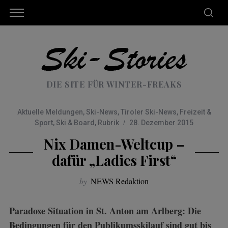
DIE SITE FÜR WINTER-FREAKS
Aktuelle Meldungen
,
Ski-News
,
Tiroler Ski-News
,
Freizeit &
Sport
,
Ski & Board
,
Rubrik
28. Dezember 2015
Nix Damen-Weltcup –
dafür „Ladies First“
by
NEWS Redaktion
Paradoxe Situation in St. Anton am Arlberg: Die
Bedingungen für den Publikumsskilauf sind gut bis