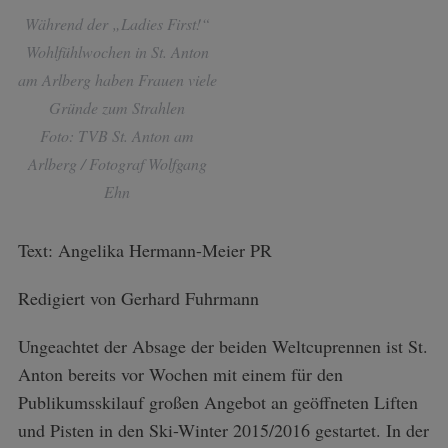
Während der „Ladies First!“
Wohlfühlwochen in St. Anton
am Arlberg haben Frauen viele
Gründe zum Strahlen
Foto: TVB St. Anton am
Arlberg / Fotograf Wolfgang
Ehn
Text: Angelika Hermann-Meier PR
Redigiert von Gerhard Fuhrmann
Ungeachtet der Absage der beiden Weltcuprennen ist St.
Anton bereits vor Wochen mit einem für den
Publikumsskilauf großen Angebot an geöffneten Liften
und Pisten in den Ski-Winter 2015/2016 gestartet. In der