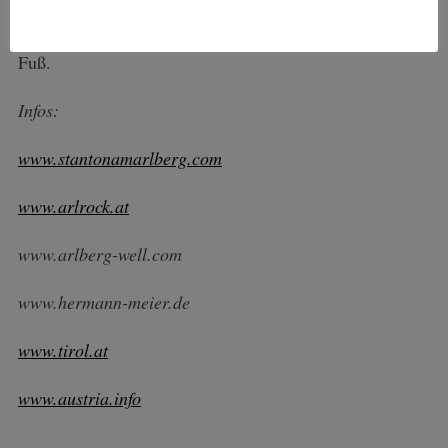
Pendelbusse. Wer direkt in St. Anton am Arlberg wohnt,
erreicht aufgrund der geringen Entfernungen alles zu
Fuß.
Infos:
www.stantonamarlberg.com
www.arlrock.at
www.arlberg-well.com
www.hermann-meier.de
www.tirol.at
www.austria.info