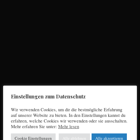
S
e
a
r
c
Einstellungen zum Datenschutz
h
f
Wir verwenden Cookies, um dir die bestmögliche Erfahrung
o
auf unserer Website zu bieten. In den Einstellungen kannst du
r
erfahren, welche Cookies wir verwenden oder sie ausschalten.
Mehr erfahren Sie unter:
Mehr lesen
:
Cookie Einstellungen
Alle ablehnen
Alle akzeptieren