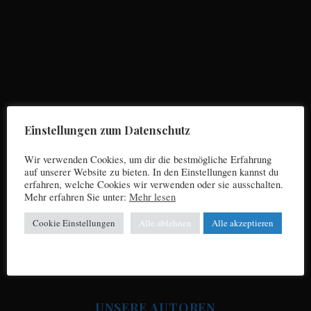
S
e
a
r
Einstellungen zum Datenschutz
c
h
Wir verwenden Cookies, um dir die bestmögliche Erfahrung
f
auf unserer Website zu bieten. In den Einstellungen kannst du
o
erfahren, welche Cookies wir verwenden oder sie ausschalten.
r
Mehr erfahren Sie unter:
Mehr lesen
Impressum
:
Cookie Einstellungen
Alle ablehnen
Alle akzeptieren
Datenschutz
UNSERE AUTOREN