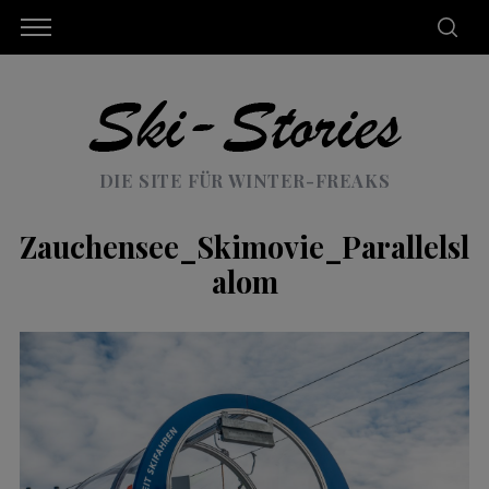
DIE SITE FÜR WINTER-FREAKS
Zauchensee_Skimovie_Parallelsl
alom