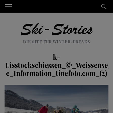
DIE SITE FÜR WINTER-FREAKS
k-
Eisstockschiessen_©_Weissense
e_Information_tinefoto.com_(2)