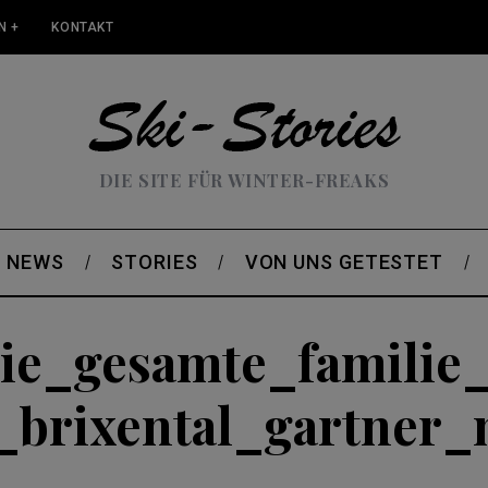
N +
KONTAKT
DIE SITE FÜR WINTER-FREAKS
NEWS
STORIES
VON UNS GETESTET
ie_gesamte_familie
_brixental_gartner