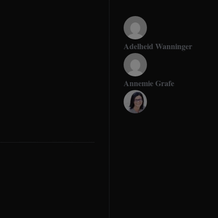
Adelheid Wanninger
Annemie Grafe
Antje Seeling
Beate Hitzler
Birgit Werner