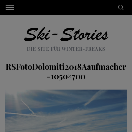
DIE SITE FÜR WINTER-FREAKS
RSFotoDolomiti2018Aaufmacher
-1050×700