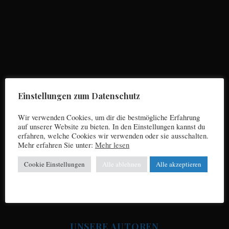
S
e
a
r
Einstellungen zum Datenschutz
c
h
Wir verwenden Cookies, um dir die bestmögliche Erfahrung
f
auf unserer Website zu bieten. In den Einstellungen kannst du
o
erfahren, welche Cookies wir verwenden oder sie ausschalten.
r
Mehr erfahren Sie unter:
Mehr lesen
Impressum
:
Cookie Einstellungen
Alle ablehnen
Alle akzeptieren
Datenschutz
UNSERE AUTOREN