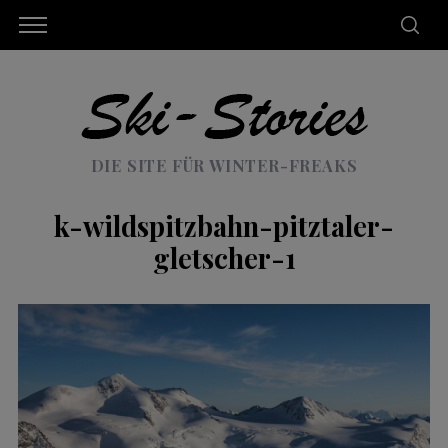
DIE SITE FÜR WINTER-FREAKS
k-wildspitzbahn-pitztaler-
gletscher-1