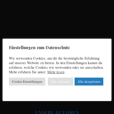
S
e
a
r
Einstellungen zum Datenschutz
c
h
Wir verwenden Cookies, um dir die bestmögliche Erfahrung
f
auf unserer Website zu bieten. In den Einstellungen kannst du
o
erfahren, welche Cookies wir verwenden oder sie ausschalten.
r
Mehr erfahren Sie unter:
Mehr lesen
Impressum
:
Cookie Einstellungen
Alle ablehnen
Alle akzeptieren
Datenschutz
UNSERE AUTOREN