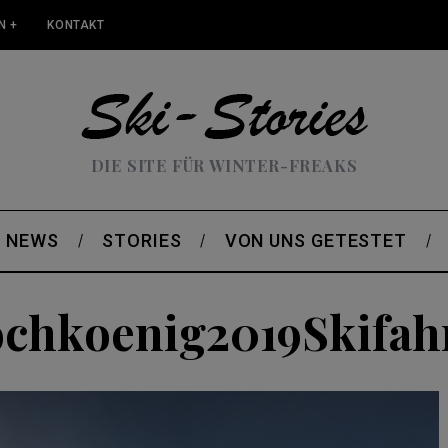
N +
KONTAKT
DIE SITE FÜR WINTER-FREAKS
NEWS
STORIES
VON UNS GETESTET
chkoenig2019Skifah