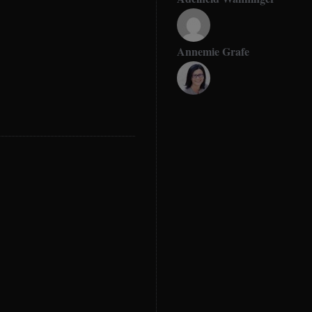
Annemie Grafe
Antje Seeling
Beate Hitzler
Birgit Werner
Christoph Schrahe