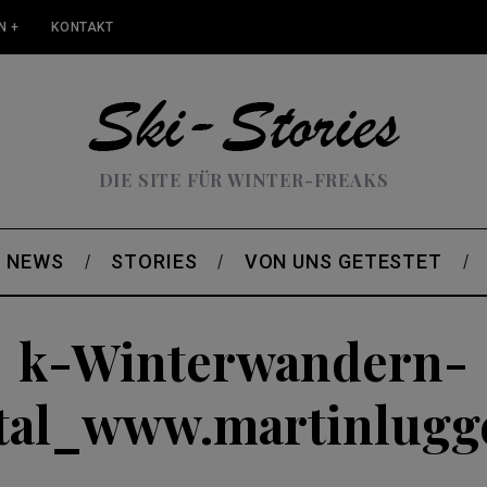
N +
KONTAKT
DIE SITE FÜR WINTER-FREAKS
NEWS
STORIES
VON UNS GETESTET
k-Winterwandern-
tal_www.martinlugg