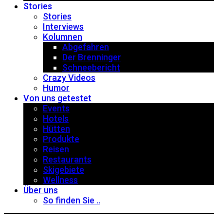
Stories
Stories
Interviews
Kolumnen
Abgefahren
Der Brenninger
Schneebericht
Crazy Videos
Humor
Von uns getestet
Events
Hotels
Hütten
Produkte
Reisen
Restaurants
Skigebiete
Wellness
Über uns
So finden Sie ..