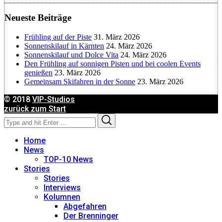
Neueste Beiträge
Birgit Werner
Frühling auf der Piste
31. März 2026
Christoph Schrahe
Sonnenskilauf in Kärnten
24. März 2026
Sonnenskilauf und Dolce Vita
24. März 2026
Den Frühling auf sonnigen Pisten und bei coolen Events
Constanze Buss
genießen
23. März 2026
Gemeinsam Skifahren in der Sonne
23. März 2026
Dagmar Gehm
© 2018
VIP-Studios
zurück zum Start
Search
Search
Derk Hoberg
for:
Home
Dominique Schroller
News
TOP-10 News
Stories
Eliane Droemer
Stories
Interviews
Kolumnen
Elsa Honecker
Abgefahren
Der Brenninger