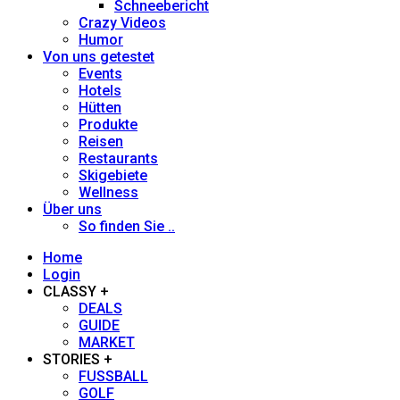
Schneebericht
Fred Fettner
Crazy Videos
Humor
Georg Weindl
Von uns getestet
Events
Hotels
Gerhard Fuhrmann
Hütten
Produkte
Reisen
Heidi Siefert
Restaurants
Skigebiete
Wellness
Heiner Sieger
Über uns
So finden Sie ..
Henno Heintz
Home
Login
Hans-Herbert Holzamer
CLASSY +
DEALS
GUIDE
Johanna Stöckl
MARKET
STORIES +
FUSSBALL
Jürgen Löhle
GOLF