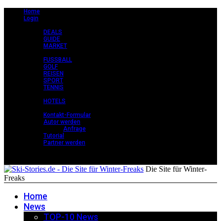
Home
Login
CLASSY +
DEALS
GUIDE
MARKET
STORIES +
FUSSBALL
GOLF
REISEN
SPORT
TENNIS
PERLEN +
HOTELS
KONTAKT
Kontakt-Formular
Autor werden
Anfrage
Tutorial
Partner werden
Die Site für Winter-
Freaks
Home
News
TOP-10 News