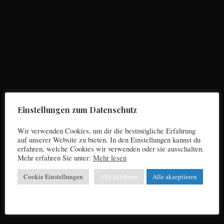
S
e
a
r
Einstellungen zum Datenschutz
c
h
Wir verwenden Cookies, um dir die bestmögliche Erfahrung
f
auf unserer Website zu bieten. In den Einstellungen kannst du
o
erfahren, welche Cookies wir verwenden oder sie ausschalten.
r
Mehr erfahren Sie unter:
Mehr lesen
:
Cookie Einstellungen
Alle ablehnen
Alle akzeptieren
Impressum
Datenschutz