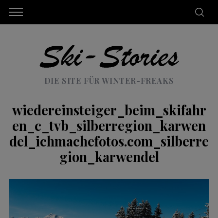
DIE SITE FÜR WINTER-FREAKS
wiedereinsteiger_beim_skifahr
en_c_tvb_silberregion_karwen
del_ichmachefotos.com_silberre
gion_karwendel