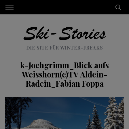
DIE SITE FÜR WINTER-FREAKS
k-Jochgrimm_Blick aufs
Weisshorn(c)TV Aldein-
Radein_Fabian Foppa