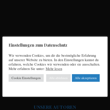
S
e
a
r
Einstellungen zum Datenschutz
c
h
Wir verwenden Cookies, um dir die bestmögliche Erfahrung
f
auf unserer Website zu bieten. In den Einstellungen kannst du
o
erfahren, welche Cookies wir verwenden oder sie ausschalten.
r
Mehr erfahren Sie unter:
Mehr lesen
Impressum
:
Cookie Einstellungen
Alle ablehnen
Alle akzeptieren
Datenschutz
UNSERE AUTOREN