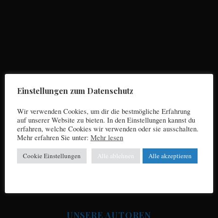
S
e
a
r
Einstellungen zum Datenschutz
c
h
Wir verwenden Cookies, um dir die bestmögliche Erfahrung
f
auf unserer Website zu bieten. In den Einstellungen kannst du
o
erfahren, welche Cookies wir verwenden oder sie ausschalten.
r
Mehr erfahren Sie unter:
Mehr lesen
Impressum
:
Cookie Einstellungen
Alle ablehnen
Alle akzeptieren
Datenschutz
UNSERE AUTOREN