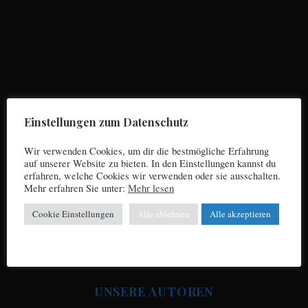
S
e
a
r
Einstellungen zum Datenschutz
c
h
Wir verwenden Cookies, um dir die bestmögliche Erfahrung
f
auf unserer Website zu bieten. In den Einstellungen kannst du
o
erfahren, welche Cookies wir verwenden oder sie ausschalten.
r
Mehr erfahren Sie unter:
Mehr lesen
Impressum
:
Cookie Einstellungen
Alle ablehnen
Alle akzeptieren
Datenschutz
UNSERE AUTOREN