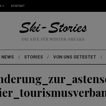
N +
KONTAKT
DIE SITE FÜR WINTER-FREAKS
NEWS
STORIES
VON UNS GETESTET
derung_zur_astens
er_tourismusverband