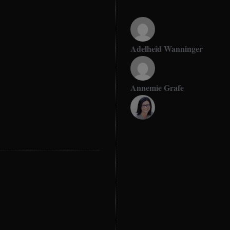
Adelheid Wanninger
Annemie Grafe
Antje Seeling
Beate Hitzler
Birgit Werner