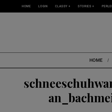
HOME
LOGIN
CLASSY +
STORIES +
PERLE
HOME
schneeschuhwan
an_bachmei