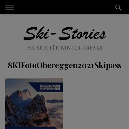
DIE SITE FÜR WINTER-FREAKS
SKIFotoObereggen2021Skipass