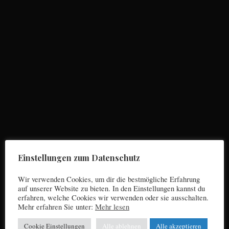
S
e
a
r
c
Einstellungen zum Datenschutz
h
f
Wir verwenden Cookies, um dir die bestmögliche Erfahrung
o
auf unserer Website zu bieten. In den Einstellungen kannst du
r
erfahren, welche Cookies wir verwenden oder sie ausschalten.
Mehr erfahren Sie unter:
Mehr lesen
:
Cookie Einstellungen
Alle ablehnen
Alle akzeptieren