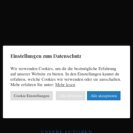
S
e
a
r
Einstellungen zum Datenschutz
c
h
Wir verwenden Cookies, um dir die bestmögliche Erfahrung
f
auf unserer Website zu bieten. In den Einstellungen kannst du
o
erfahren, welche Cookies wir verwenden oder sie ausschalten.
r
Mehr erfahren Sie unter:
Mehr lesen
Impressum
:
Cookie Einstellungen
Alle ablehnen
Alle akzeptieren
Datenschutz
UNSERE AUTOREN