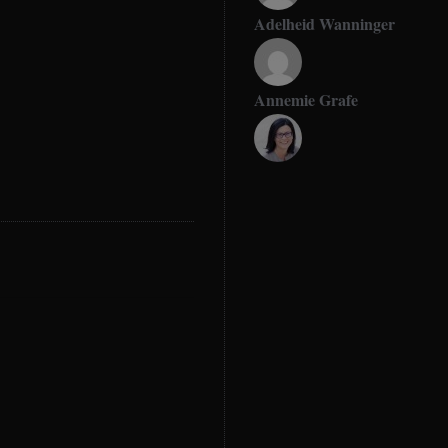
Adelheid Wanninger
Annemie Grafe
Antje Seeling
Beate Hitzler
Birgit Werner
Christoph Schrahe