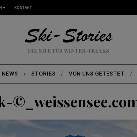
N +
KONTAKT
DIE SITE FÜR WINTER-FREAKS
NEWS
STORIES
VON UNS GETESTET
k-©_weissensee.co