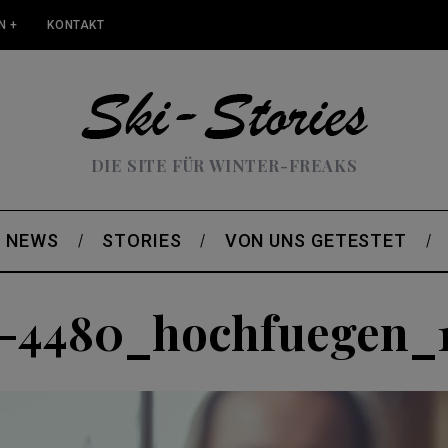
N +
KONTAKT
DIE SITE FÜR WINTER-FREAKS
NEWS
STORIES
VON UNS GETESTET
-4480_hochfuegen_