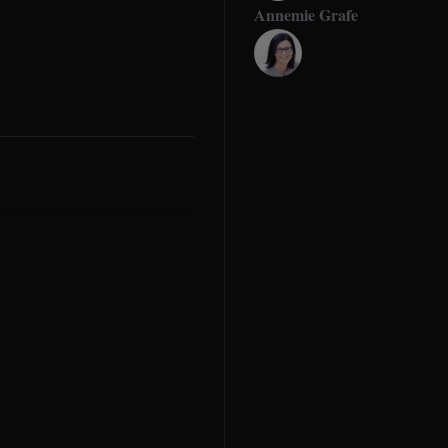
Annemie Grafe
Antje Seeling
Beate Hitzler
Birgit Werner
Christoph Schrahe
Constanze Buss