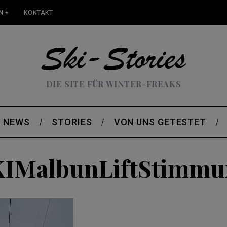
N +
KONTAKT
DIE SITE FÜR WINTER-FREAKS
NEWS
STORIES
VON UNS GETESTET
KIMalbunLiftStimmu