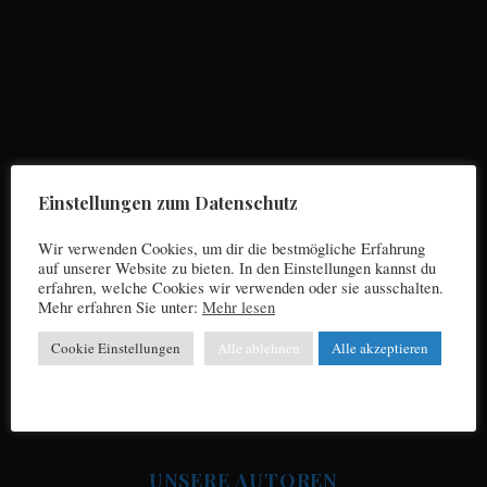
S
e
a
r
Einstellungen zum Datenschutz
c
h
Wir verwenden Cookies, um dir die bestmögliche Erfahrung
f
auf unserer Website zu bieten. In den Einstellungen kannst du
o
erfahren, welche Cookies wir verwenden oder sie ausschalten.
r
Mehr erfahren Sie unter:
Mehr lesen
Impressum
:
Cookie Einstellungen
Alle ablehnen
Alle akzeptieren
Datenschutz
UNSERE AUTOREN