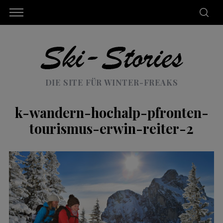
DIE SITE FÜR WINTER-FREAKS
k-wandern-hochalp-pfronten-
tourismus-erwin-reiter-2