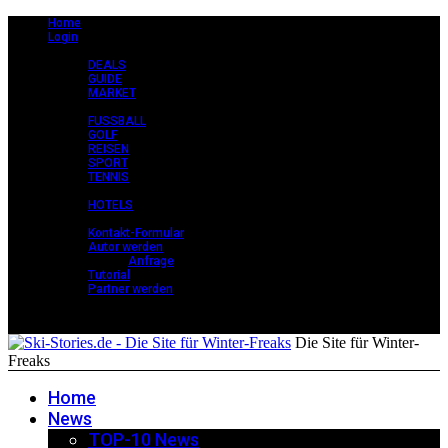
Home
Login
CLASSY +
DEALS
GUIDE
MARKET
STORIES +
FUSSBALL
GOLF
REISEN
SPORT
TENNIS
PERLEN +
HOTELS
KONTAKT
Kontakt-Formular
Autor werden
Anfrage
Tutorial
Partner werden
Die Site für Winter-
Freaks
Home
News
TOP-10 News