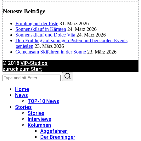
Neueste Beiträge
Birgit Werner
Frühling auf der Piste
31. März 2026
Christoph Schrahe
Sonnenskilauf in Kärnten
24. März 2026
Sonnenskilauf und Dolce Vita
24. März 2026
Den Frühling auf sonnigen Pisten und bei coolen Events
Constanze Buss
genießen
23. März 2026
Gemeinsam Skifahren in der Sonne
23. März 2026
Dagmar Gehm
© 2018
VIP-Studios
zurück zum Start
Search
Search
Derk Hoberg
for:
Home
Dominique Schroller
News
TOP-10 News
Stories
Eliane Droemer
Stories
Interviews
Kolumnen
Elsa Honecker
Abgefahren
Der Brenninger