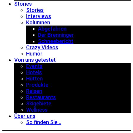
Stories
Stories
Interviews
Kolumnen
Abgefahren
Der Brenninger
Schneebericht
Crazy Videos
Humor
Von uns getestet
Events
Hotels
Hütten
Produkte
Reisen
Restaurants
Skigebiete
Wellness
Über uns
So finden Sie ..