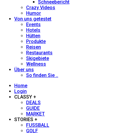
Schneebericht
Fred Fettner
Crazy Videos
Humor
Georg Weindl
Von uns getestet
Events
Hotels
Gerhard Fuhrmann
Hütten
Produkte
Reisen
Heidi Siefert
Restaurants
Skigebiete
Wellness
Heiner Sieger
Über uns
So finden Sie ..
Henno Heintz
Home
Login
Hans-Herbert Holzamer
CLASSY +
DEALS
GUIDE
Johanna Stöckl
MARKET
STORIES +
FUSSBALL
Jürgen Löhle
GOLF