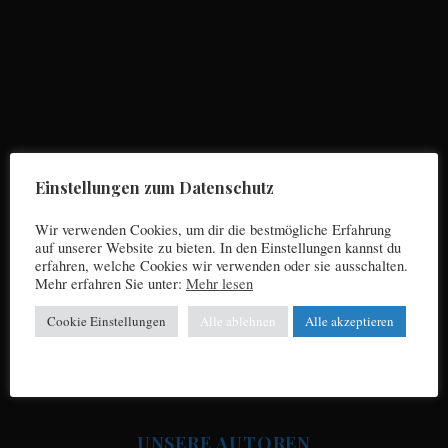
S
e
a
r
Einstellungen zum Datenschutz
c
h
Wir verwenden Cookies, um dir die bestmögliche Erfahrung
f
auf unserer Website zu bieten. In den Einstellungen kannst du
o
erfahren, welche Cookies wir verwenden oder sie ausschalten.
r
Mehr erfahren Sie unter:
Mehr lesen
Impressum
:
Cookie Einstellungen
Alle ablehnen
Alle akzeptieren
Datenschutz
UNSERE AUTOREN