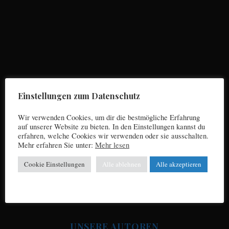
S
e
a
r
Einstellungen zum Datenschutz
c
h
Wir verwenden Cookies, um dir die bestmögliche Erfahrung
f
auf unserer Website zu bieten. In den Einstellungen kannst du
o
erfahren, welche Cookies wir verwenden oder sie ausschalten.
r
Mehr erfahren Sie unter:
Mehr lesen
Impressum
:
Cookie Einstellungen
Alle ablehnen
Alle akzeptieren
Datenschutz
UNSERE AUTOREN