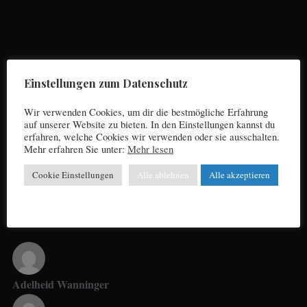
S
e
a
r
Einstellungen zum Datenschutz
c
h
Wir verwenden Cookies, um dir die bestmögliche Erfahrung
Impressum
f
auf unserer Website zu bieten. In den Einstellungen kannst du
erfahren, welche Cookies wir verwenden oder sie ausschalten.
o
Datenschutz
Mehr erfahren Sie unter:
Mehr lesen
r
:
Cookie Einstellungen
Alle ablehnen
Alle akzeptieren
UNSERE AUTOREN
Adelheid Wanninger