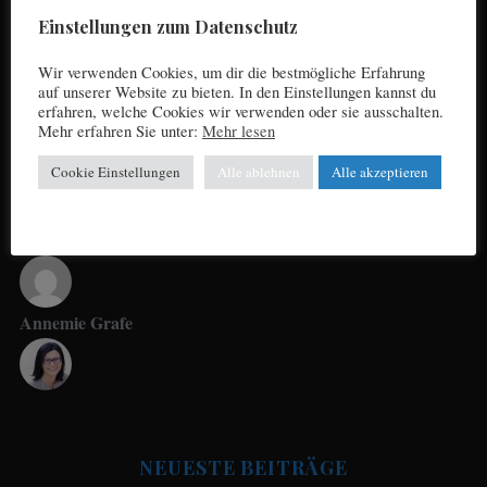
a
Datenschutz
Einstellungen zum Datenschutz
r
c
Wir verwenden Cookies, um dir die bestmögliche Erfahrung
h
auf unserer Website zu bieten. In den Einstellungen kannst du
f
erfahren, welche Cookies wir verwenden oder sie ausschalten.
UNSERE AUTOREN
Mehr erfahren Sie unter:
Mehr lesen
o
r
Cookie Einstellungen
Alle ablehnen
Alle akzeptieren
:
Adelheid Wanninger
Annemie Grafe
Antje Seeling
NEUESTE BEITRÄGE