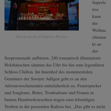
Superla
tive
kann
der
Weihna
Advent an der Genfersee Riviera
chtsmar
kt an
der
Seepromenade aufbieten. 240 romantisch illuminierte
Holzhäuschen säumen das Ufer bis hin zum legendären
Schloss Chillon. Im Innenhof des monumentalen
Gemäuers der Savoyer Adligen geht es an den
Adventswochenenden mittelalterlich zu. Feuerspucker
und Jongleure, Ritter, Troubadoure und Frauen in
bunten Handwerkstrachten tragen zum lebendigen
Treiben in der passenden Kulisse bei. „Das gibt es nicht