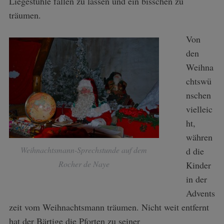
Liegestühle fallen zu lassen und ein bisschen zu
träumen.
Von
den
Weihna
chtswü
nschen
vielleic
ht,
währen
Weihnachtsmann-Sprechstunde auf dem
d die
Rocher de Naye
Kinder
in der
Advents
zeit vom Weihnachtsmann träumen. Nicht weit entfernt
hat der Bärtige die Pforten zu seiner