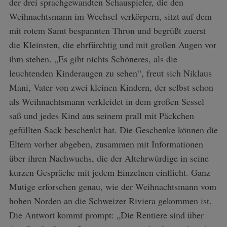
der drei sprachgewandten Schauspieler, die den
Weihnachtsmann im Wechsel verkörpern, sitzt auf dem
S
mit rotem Samt bespannten Thron und begrüßt zuerst
e
die Kleinsten, die ehrfürchtig und mit großen Augen vor
a
r
ihm stehen. „Es gibt nichts Schöneres, als die
c
leuchtenden Kinderaugen zu sehen“, freut sich Niklaus
h
Mani, Vater von zwei kleinen Kindern, der selbst schon
f
als Weihnachtsmann verkleidet in dem großen Sessel
o
r
saß und jedes Kind aus seinem prall mit Päckchen
:
gefüllten Sack beschenkt hat. Die Geschenke können die
Eltern vorher abgeben, zusammen mit Informationen
über ihren Nachwuchs, die der Altehrwürdige in seine
kurzen Gespräche mit jedem Einzelnen einflicht. Ganz
Mutige erforschen genau, wie der Weihnachtsmann vom
hohen Norden an die Schweizer Riviera gekommen ist.
Die Antwort kommt prompt: „Die Rentiere sind über