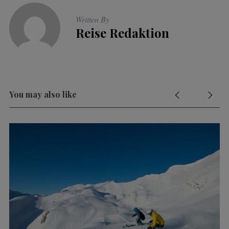
Written By
Reise Redaktion
You may also like
R