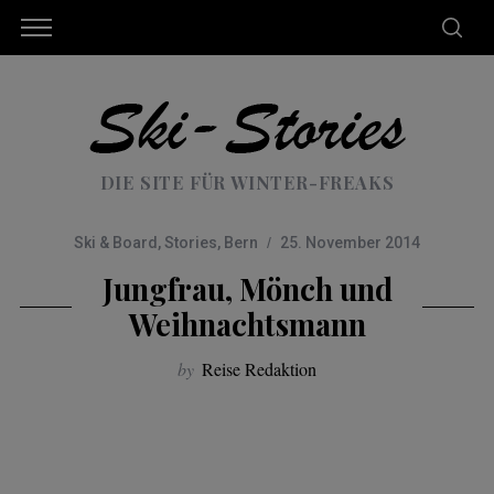
DIE SITE FÜR WINTER-FREAKS
Ski & Board
,
Stories
,
Bern
25. November 2014
Jungfrau, Mönch und
Weihnachtsmann
by
Reise Redaktion