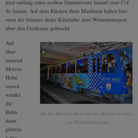
jetzt entlang einer uralten Säumerroute hinauf zum Col
de Jaman. Auf dem Rücken ihrer Maultiere haben hier
einst die Säumer dicke Käselaibe zum Weitertransport
über den Genfersee gebracht.
Auf
über
tausend
Metern
Höhe
versch
windet
die
Bahn
Mit der Murmeli-Bahn auf den Rocher de Naye
dann
zum Weihnachtsmann
plötzlic
h für