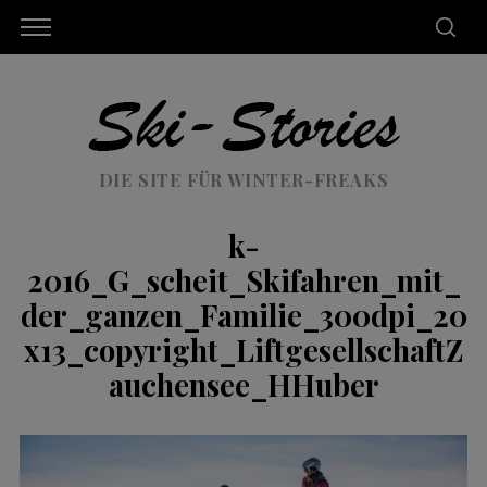
DIE SITE FÜR WINTER-FREAKS
k-
2016_G_scheit_Skifahren_mit_
der_ganzen_Familie_300dpi_20
x13_copyright_LiftgesellschaftZ
auchensee_HHuber