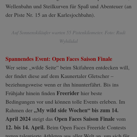
Wellenbahn und Steilkurven für Spaß und Abenteuer (an
der Piste Nr. 15 an der Karlesjochbahn).
Auf Sonnenskiläufer warten 55 Pistenkilometer. Foto: Rudi
Wyhilidal
Spannendes Event: Open Faces Saison Finale
Wer seine „wilde Seite“ beim Skifahren entdecken will,
der findet diese auf dem Kaunertaler Gletscher –
beziehungsweise wenn er ihn hinunterfährt. Bis ins
Freerider
Frühjahr hinein finden
hier beste
Bedingungen vor und können tolle Events erleben. Im
„My wild side Wochen“ bis zum 14.
Rahmen der
April 2024
Open Faces Saison Finale
steigt das
vom
12. bis 14. April.
Beim Open Faces Freeride Contests
treten talentierte Athleten aus aller Welt an, um sich für