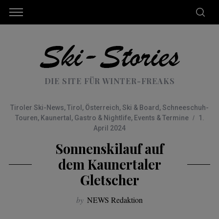
DIE SITE FÜR WINTER-FREAKS
Tiroler Ski-News
,
Tirol
,
Österreich
,
Ski & Board
,
Schneeschuh-
Touren
,
Kaunertal
,
Gastro & Nightlife
,
Events & Termine
1.
April 2024
Sonnenskilauf auf
dem Kaunertaler
Gletscher
by
NEWS Redaktion