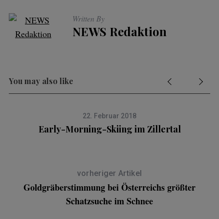
Written By
NEWS Redaktion
You may also like
22. Februar 2018
S
Early-Morning-Skiing im Zillertal
e
a
r
c
vorheriger Artikel
h
Goldgräberstimmung bei Österreichs größter
f
Schatzsuche im Schnee
o
r