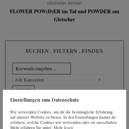
:
nächster Artikel
FLOWER POW(D)ER im Tal und POWDER am
Gletscher
SUCHEN . FILTERN . FINDEN
Einstellungen zum Datenschutz
Wir verwenden Cookies, um dir die bestmögliche Erfahrung
auf unserer Website zu bieten. In den Einstellungen kannst du
erfahren, welche Cookies wir verwenden oder sie ausschalten.
Mehr erfahren Sie unter:
Mehr lesen