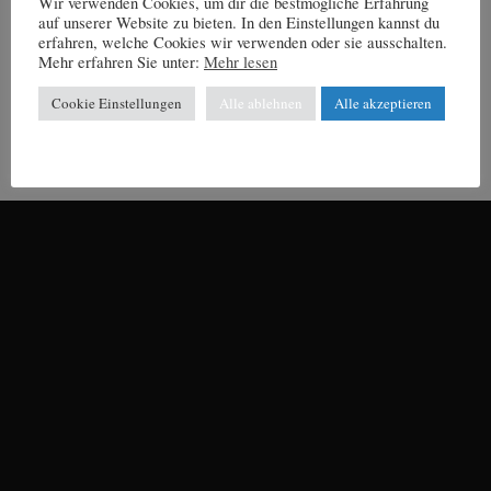
Wir verwenden Cookies, um dir die bestmögliche Erfahrung
auf unserer Website zu bieten. In den Einstellungen kannst du
erfahren, welche Cookies wir verwenden oder sie ausschalten.
Mehr erfahren Sie unter:
Mehr lesen
Cookie Einstellungen
Alle ablehnen
Alle akzeptieren
S
e
i
t
e
n
n
u
m
m
e
r
i