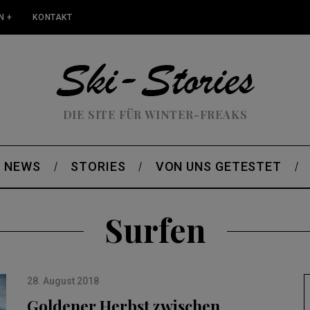
N +
KONTAKT
DIE SITE FÜR WINTER-FREAKS
NEWS
STORIES
VON UNS GETESTET
Surfen
28. August 2018
Goldener Herbst zwischen