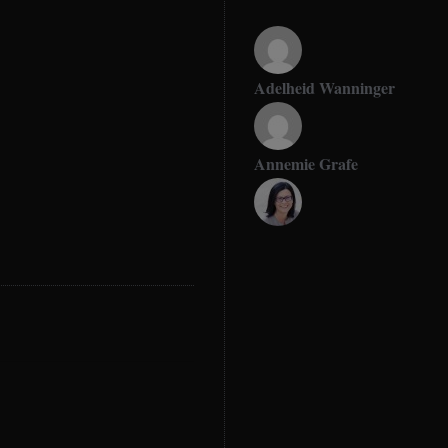
Adelheid Wanninger
Annemie Grafe
Antje Seeling
Beate Hitzler
Birgit Werner