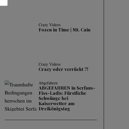
Crazy Videos
Fozen in Time | Mt. Cain
Crazy Videos
Crazy oder verrückt ?!
Abgefahren
ABGEFAHREN in Serfaus-
Fiss-Ladis: Fürstliche
Schwünge bei
Kaiserwetter am
Dreikönigstag