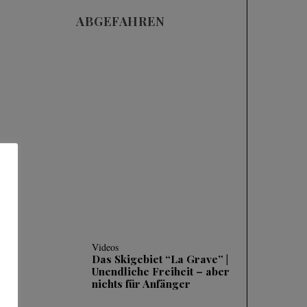
ABGEFAHREN
Videos
SKIFAHREN IM
TIEFSCHNEE (POWDER)
| 3 HÄUFIGE FEHLER
UND WIE MAN SIE
KORRIGIERT
Videos
Das Skigebiet “La Grave” |
Unendliche Freiheit – aber
nichts für Anfänger