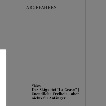
ABGEFAHREN
Videos
SKIFAHREN IM
TIEFSCHNEE (POWDER)
| 3 HÄUFIGE FEHLER
UND WIE MAN SIE
KORRIGIERT
Videos
Das Skigebiet “La Grave” |
Unendliche Freiheit – aber
nichts für Anfänger