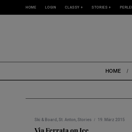
HOME
LOGIN
CLASSY +
STORIES +
PERLE
HOME
Ski & Board
,
St. Anton
,
Stories
19. März 2015
Via Ferrata on Ice