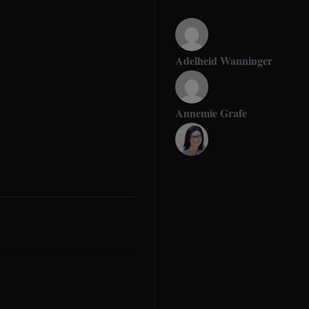
Adelheid Wanninger
Annemie Grafe
Antje Seeling
Beate Hitzler
Birgit Werner