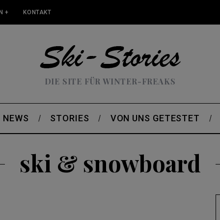
N +
KONTAKT
DIE SITE FÜR WINTER-FREAKS
NEWS
STORIES
VON UNS GETESTET
ski & snowboard