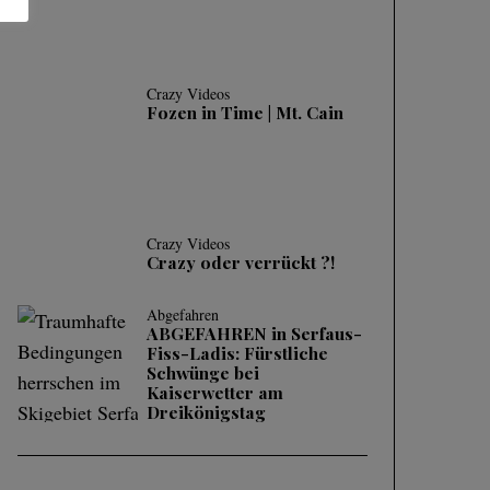
Crazy Videos
Fozen in Time | Mt. Cain
Crazy Videos
Crazy oder verrückt ?!
Abgefahren
ABGEFAHREN in Serfaus-
Fiss-Ladis: Fürstliche
Schwünge bei
Kaiserwetter am
Dreikönigstag