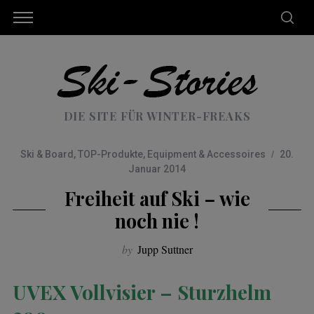
DIE SITE FÜR WINTER-FREAKS
Ski & Board
,
TOP-Produkte
,
Equipment & Accessoires
20.
Januar 2014
Freiheit auf Ski – wie
noch nie !
by
Jupp Suttner
UVEX Vollvisier – Sturzhelm