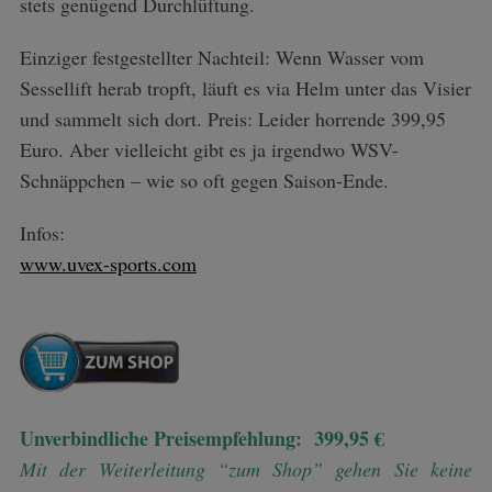
stets genügend Durchlüftung.
Einziger festgestellter Nachteil: Wenn Wasser vom
Sessellift herab tropft, läuft es via Helm unter das Visier
und sammelt sich dort. Preis: Leider horrende 399,95
Euro. Aber vielleicht gibt es ja irgendwo WSV-
Schnäppchen – wie so oft gegen Saison-Ende.
S
Infos:
e
www.uvex-sports.com
a
r
c
h
f
o
r
Unverbindliche Preisempfehlung: 399,95 €
:
Mit der Weiterleitung “zum Shop” gehen Sie keine