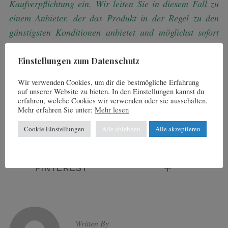
Kaufverpflichtung ein.
Wir leiten Sie in diesem Fall zu
einem Anbieter, der das Produkt in der Regel zu den
günstigsten Konditionen anbietet und möglichst sofort
liefern kann.
Wir bemühen uns alle Produktdaten aktuell
zu halten; dies kann jedoch nicht immer gewährleistet
Einstellungen zum Datenschutz
werden. Die Verfügbarkeit der Produkte und die Preise
Wir verwenden Cookies, um dir die bestmögliche Erfahrung
si
nd daher ohne Gewähr.
auf unserer Website zu bieten. In den Einstellungen kannst du
erfahren, welche Cookies wir verwenden oder sie ausschalten.
.
Mehr erfahren Sie unter:
Mehr lesen
Cookie Einstellungen
Alle ablehnen
Alle akzeptieren
FACEBOOK
TWITTER
PINTEREST
Written By