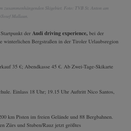
tem zusammenhängenden Skigebiet. Foto: TVB St. Anton am
/Josef Mallaun.
Audi driving experience,
 Startpunkt der
bei der
e winterlichen Bergstraßen in der Tiroler Urlaubsregion
kauf 35 €; Abendkasse 45 €. Ab Zwei-Tage-Skikarte
ule. Einlass 18 Uhr; 19.15 Uhr Auftritt Nico Santos,
 200 km Pisten im freien Gelände und 88 Bergbahnen.
en Zürs und Stuben/Rauz jetzt größtes