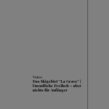
Videos
SKIFAHREN IM
TIEFSCHNEE (POWDER)
| 3 HÄUFIGE FEHLER
UND WIE MAN SIE
KORRIGIERT
Videos
Das Skigebiet “La Grave” |
Unendliche Freiheit – aber
nichts für Anfänger