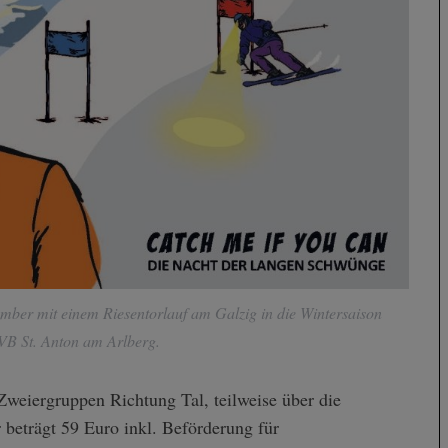
mber mit einem Riesentorlauf am Galzig in die Wintersaison
VB St. Anton am Arlberg.
Zweiergruppen Richtung Tal, teilweise über die
 beträgt 59 Euro inkl. Beförderung für