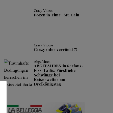
Crazy Videos
Fozen in Time | Mt. Cain
Crazy Videos
Crazy oder verrückt ?!
Abgefahren
ABGEFAHREN in Serfaus-
Fiss-Ladis: Fürstliche
Schwünge bei
Kaiserwetter am
Dreikönigstag