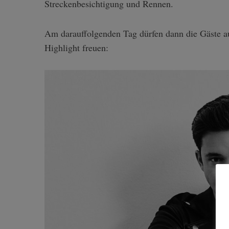
Streckenbesichtigung und Rennen.
Am darauffolgenden Tag dürfen dann die Gäste auf
Highlight freuen:
S
e
a
r
c
h
f
o
r
: