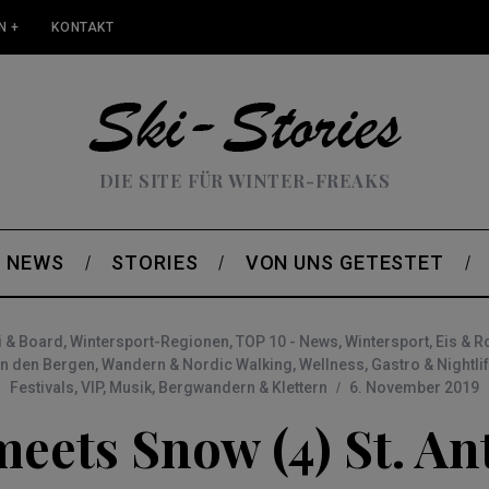
N +
KONTAKT
DIE SITE FÜR WINTER-FREAKS
NEWS
STORIES
VON UNS GETESTET
i & Board
,
Wintersport-Regionen
,
TOP 10 - News
,
Wintersport
,
Eis & R
in den Bergen
,
Wandern & Nordic Walking
,
Wellness
,
Gastro & Nightli
Festivals
,
VIP
,
Musik
,
Bergwandern & Klettern
6. November 2019
eets Snow (4) St. A