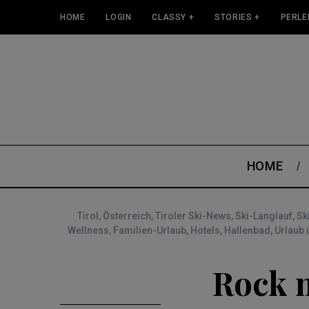
HOME
LOGIN
CLASSY +
STORIES +
PERLE
HOME
Tirol
,
Österreich
,
Tiroler Ski-News
,
Ski-Langlauf
,
Sk
Wellness
,
Familien-Urlaub
,
Hotels
,
Hallenbad
,
Urlaub 
Rock m