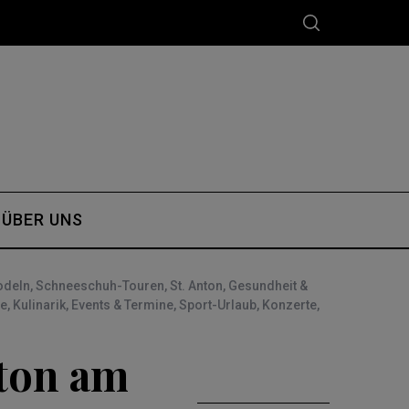
ÜBER UNS
odeln
,
Schneeschuh-Touren
,
St. Anton
,
Gesundheit &
fe
,
Kulinarik
,
Events & Termine
,
Sport-Urlaub
,
Konzerte
,
nton am