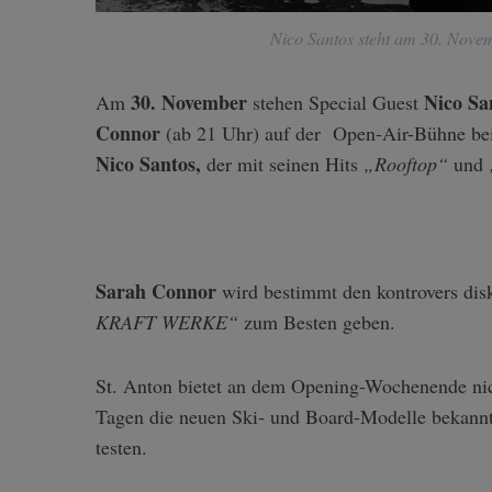
Nico Santos steht am 30. Nove
30. November
Nico Sa
Am
stehen Special Guest
Connor
(ab 21 Uhr) auf der Open-Air-Bühne b
Nico Santos,
der mit seinen Hits
„Rooftop“
und
Sarah Connor
wird bestimmt den kontrovers dis
KRAFT WERKE“
zum Besten geben.
St. Anton bietet an dem Opening-Wochenende nic
Tagen die neuen Ski- und Board-Modelle bekannte
testen.