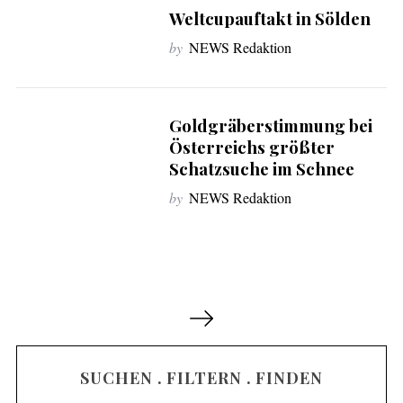
Weltcupauftakt in Sölden
by
NEWS Redaktion
Goldgräberstimmung bei
Österreichs größter
Schatzsuche im Schnee
by
NEWS Redaktion
S
e
i
SUCHEN . FILTERN . FINDEN
t