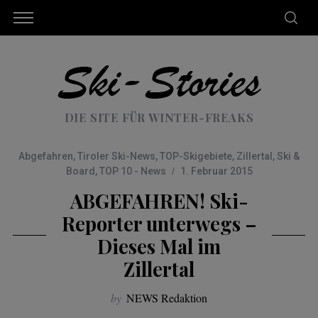
DIE SITE FÜR WINTER-FREAKS
Abgefahren
,
Tiroler Ski-News
,
TOP-Skigebiete
,
Zillertal
,
Ski &
Board
,
TOP 10 - News
1. Februar 2015
ABGEFAHREN! Ski-
Reporter unterwegs –
Dieses Mal im
Zillertal
by
NEWS Redaktion