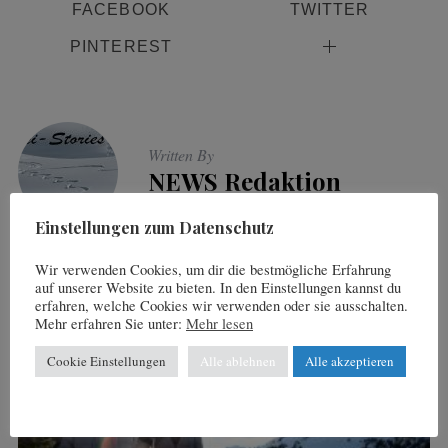
FACEBOOK
TWITTER
c
h
PINTEREST
f
o
r
:
Written By
NEWS Redaktion
Einstellungen zum Datenschutz
Wir verwenden Cookies, um dir die bestmögliche Erfahrung
auf unserer Website zu bieten. In den Einstellungen kannst du
You may also like
erfahren, welche Cookies wir verwenden oder sie ausschalten.
Mehr erfahren Sie unter:
Mehr lesen
Cookie Einstellungen
Alle ablehnen
Alle akzeptieren