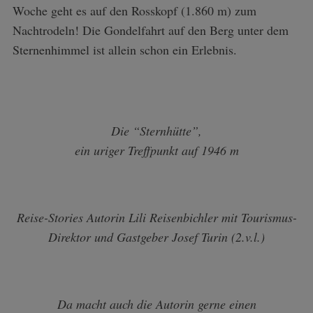
Woche geht es auf den Rosskopf (1.860 m) zum
Nachtrodeln! Die Gondelfahrt auf den Berg unter dem
Sternenhimmel ist allein schon ein Erlebnis.
Die “Sternhütte”,
ein uriger Treffpunkt auf 1946 m
S
Reise-Stories Autorin Lili Reisenbichler mit Tourismus-
e
a
Direktor und Gastgeber Josef Turin (2.v.l.)
r
c
h
f
Da macht auch die Autorin gerne einen
o