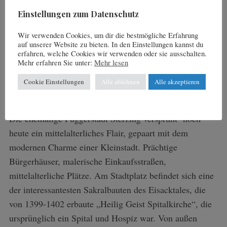
Einstellungen zum Datenschutz
Wir verwenden Cookies, um dir die bestmögliche Erfahrung
Impressionen aus Sterzing
auf unserer Website zu bieten. In den Einstellungen kannst du
erfahren, welche Cookies wir verwenden oder sie ausschalten.
Mehr erfahren Sie unter:
Mehr lesen
Cookie Einstellungen
Alle ablehnen
Alle akzeptieren
Die ehemalige Fuggerstadt Sterzing versprüht noch
heute ein mittelalterliches Flair, gepaart mit dem
modernen Charme einer Kleinstadt. Prächtige
Bürgerhäuser, malerische Einkaufsstraßen,
mittelalterliche Plätze. Am Stadtplatz befindet sich eine
der interessantesten Sakralbauten des Eisacktales, die
von 1399-1402 erbaute „Heilig Geist Spitalkirche“, die
ursprünglich ein Spital und Hospiz war. Von außen